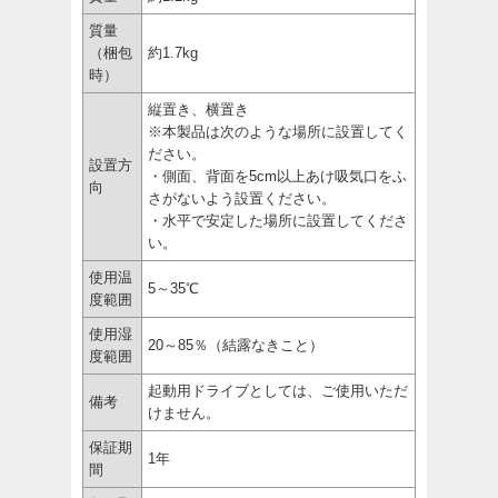
質量
（梱包
約1.7kg
時）
縦置き、横置き
※本製品は次のような場所に設置してく
ださい。
設置方
・側面、背面を5cm以上あけ吸気口をふ
向
さがないよう設置ください。
・水平で安定した場所に設置してくださ
い。
使用温
5～35℃
度範囲
使用湿
20～85％（結露なきこと）
度範囲
起動用ドライブとしては、ご使用いただ
備考
けません。
保証期
1年
間