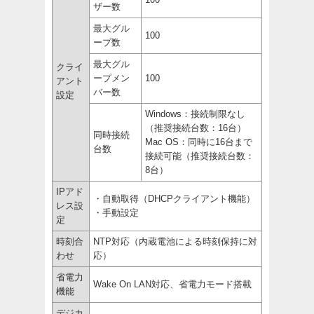
ザー数
最大グル
100
ープ数
最大グル
クライ
ープメン
100
アント
バー数
設定
Windows：接続制限なし
（推奨接続台数：16台）
同時接続
Mac OS：同時に16台まで
台数
接続可能（推奨接続台数：
8台）
IPアド
・自動取得（DHCPクライアント機能）
レス設
・手動設定
定
時刻合
NTP対応（内蔵電池による時刻保持に対
わせ
応）
省電力
Wake On LAN対応、省電力モード搭載
機能
デジカ