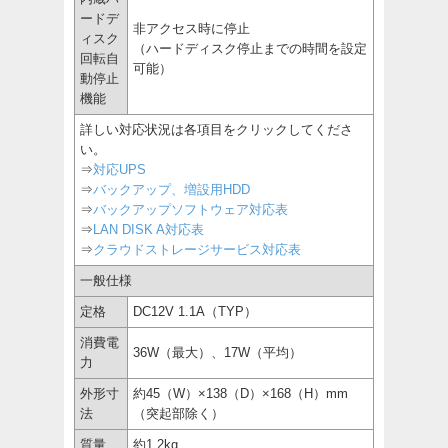
ードデ
非アクセス時に停止
ィスク
（ハードディスク停止までの時間を設定
回転自
可能）
動停止
機能
詳しい対応状況は各項目をクリックしてくださ
い。
⇒
対応UPS
⇒
バックアップ、増設用HDD
⇒
バックアップソフトウェア対応表
⇒
LAN DISK A対応表
⇒
クラウドストレージサービス対応表
一般仕様
定格
DC12V 1.1A（TYP）
消費電
36W（最大）、17W（平均）
力
外形寸
約45（W）×138（D）×168（H）mm
法
（突起部除く）
質量
約1.2kg