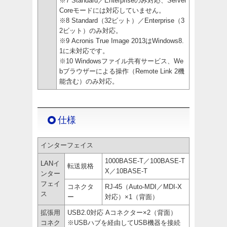
※7 Standard／Enterpriseのみ対応、Server
Coreモードには対応していません。
※8 Standard（32ビット）／Enterprise（3
2ビット）のみ対応。
※9 Acronis True Image 2013はWindows8.
1に未対応です。
※10 Windowsファイル共有サービス、We
bブラウザーによる操作（Remote Link 2機
能含む）のみ対応。
仕様
インターフェイス
1000BASE-T／100BASE-T
LANイ
転送規格
X／10BASE-T
ンター
フェイ
コネクタ
RJ-45（Auto-MDI／MDI-X
ス
ー
対応）×1（背面）
拡張用
USB2.0対応 Aコネクター×2（背面）
コネク
※USBハブを経由してUSB機器を接続