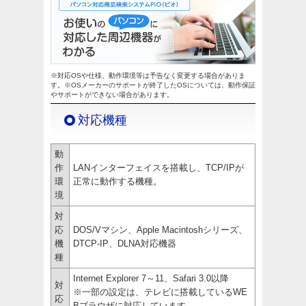
※対応OSや仕様、動作環境等は予告なく変更する場合がありま
す。※OSメーカーのサポートが終了したOSについては、動作保証
やサポートができない場合があります。
対応機種
動
作
LANインターフェイスを搭載し、TCP/IPが
環
正常に動作する機種。
境
対
応
DOS/Vマシン、Apple Macintoshシリーズ、
機
DTCP-IP、DLNA対応機器
種
Internet Explorer 7～11、Safari 3.0以降
対
※一部の設定は、テレビに搭載しているWE
応
Bブラウザに対応しています。