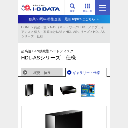
検索
商品一覧
創業50周年 特別企画・最新Topicsはこちら ＞
HOME
>
商品一覧
>
NAS（ネットワークHDD）／アプライ
アンス​
>
個人・家庭向けNAS
>
HDL-ASシリーズ
>
HDL-AS
シリーズ 仕様
超高速 LAN接続型ハードディスク
HDL-ASシリーズ 仕様
概要・特長
ギャラリー・仕様