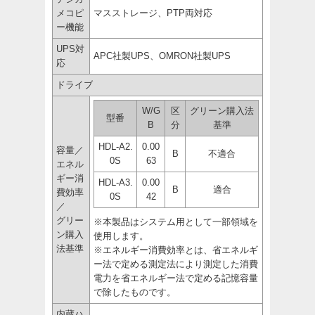
メコピ
マスストレージ、PTP両対応
ー機能
UPS対
APC社製UPS、OMRON社製UPS
応
ドライブ
W/G
区
グリーン購入法
型番
B
分
基準
HDL-A2.
0.00
容量／
B
不適合
0S
63
エネル
ギー消
HDL-A3.
0.00
B
適合
費効率
0S
42
／
グリー
※本製品はシステム用として一部領域を
ン購入
使用します。
法基準
※エネルギー消費効率とは、省エネルギ
ー法で定める測定法により測定した消費
電力を省エネルギー法で定める記憶容量
で除したものです。
内蔵ハ