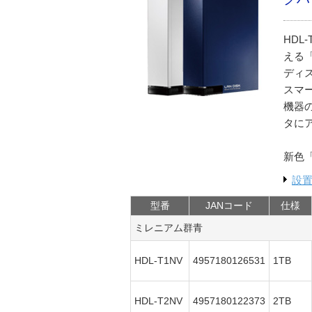
HDL
える「
ディ
スマ
機器の
タに
新色
設
型番
JANコード
仕様
ミレニアム群青
HDL-T1NV
4957180126531
1TB
HDL-T2NV
4957180122373
2TB