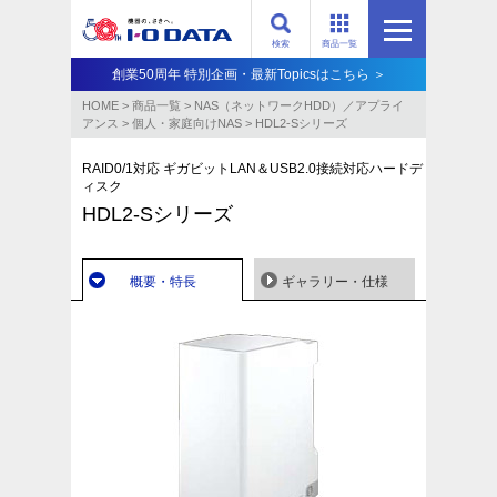
検索
商品一覧
創業50周年 特別企画・最新Topicsはこちら ＞
HOME
>
商品一覧
>
NAS（ネットワークHDD）／アプライ
アンス​
>
個人・家庭向けNAS
>
HDL2-Sシリーズ
RAID0/1対応 ギガビットLAN＆USB2.0接続対応ハードデ
ィスク
HDL2-Sシリーズ
概要・特長
ギャラリー・仕様