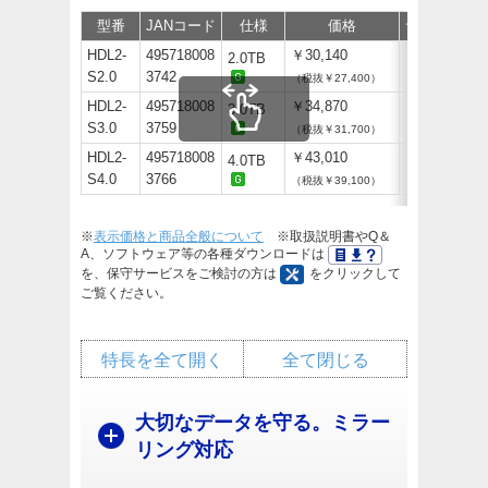
型番
JANコード
仕様
価格
サポート/取
HDL2-
495718008
￥30,140
2.0TB
S2.0
3742
（税抜￥27,400）
HDL2-
495718008
￥34,870
3.0TB
S3.0
3759
（税抜￥31,700）
HDL2-
495718008
￥43,010
4.0TB
S4.0
3766
（税抜￥39,100）
※
表示価格と商品全般について
※取扱説明書やQ＆
A、ソフトウェア等の各種ダウンロードは
を、保守サービスをご検討の方は
をクリックして
ご覧ください。
特長を全て開く
全て閉じる
大切なデータを守る。ミラー
リング対応