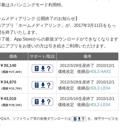
容量はスパンニングモード利用時。
ームメディアリンク 公開終了のお知らせ】
アプリ「ホームメディアリンク」が、2017年3月11日をもっ
開を終了いたします。
了後、App Storeからの新規ダウンロードができなくなります
既にアプリをお使いの方は引き続きご利用いただけます。
価格
サポート/取説
備考
￥30,140
2012/3/28生産終了 2010/12/1
価格改定 後継品
HDL2-AAX2
（税抜￥27,400）
￥34,870
2012/3/28生産終了 2010/12/1
価格改定 後継品
HDL2-LE04
（税抜￥31,700）
￥43,010
2012/5/16生産終了 2010/12/1
価格改定 後継品
HDL2-LE04
（税抜￥39,100）
Q＆A、ソフトウェア等の各種ダウンロードは
を、保守サービスを
。