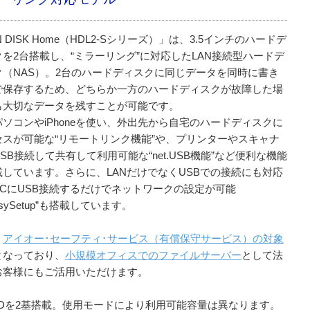
N DISK Home（HDL2-Sシリーズ）」は、3.5インチのハードデ
クを2台搭載し、“ミラーリング”に対応したLAN接続型ハードデ
ク（NAS）。2台のハードディスクに同じデータを同時に書き
で保存するため、どちらか一方のハードディスクが故障した場
も大切なデータを残すことが可能です。
ソコンやiPhoneを使い、外出先から自宅のハードディスクに
セスが可能な“リモートリンク機能”や、プリンターやスキャナ
SB接続して共有して利用可能な“net.USB機能”など便利な機能
載しています。さらに、LANだけでなくUSBでの接続にも対応
PCにUSB接続するだけでネットワークの設定が可能
asySetup”も搭載しています。
、
アイオー･セーフティ･サービス（有償保守サービス）の対象
となっており、
小規模オフィスでのファイルサーバー
として法
お客様にもご活用いただけます。
DDを2基搭載。使用モードにより利用可能容量は異なります。