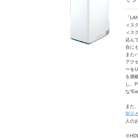
「LA
ィス
ィス
込ん
合に
またパ
アク
ーをU
を満
し、
な“E
また
製品
人の
※H