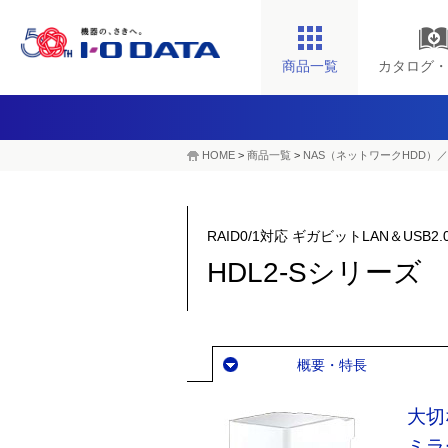
商品一覧
カタログ・
HOME
>
商品一覧
>
NAS（ネットワークHDD）／
RAID0/1対応 ギガビットLAN＆US
HDL2-Sシリーズ
概要・特長
大切
ミラ