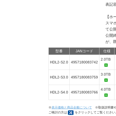
表記
【ホ
スマホ
て公
公開終
が、
型番
JANコード
仕様
2.0TB
HDL2-S2.0
4957180083742
3.0TB
HDL2-S3.0
4957180083759
4.0TB
HDL2-S4.0
4957180083766
※
表示価格と商品全般について
※取扱説明書や
ご検討の方は
をクリックしてご覧ください