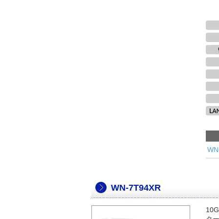
WN
WN-7T94XR
10