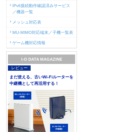
IPv6接続動作確認済みサービス
／機器一覧
メッシュ対応表
MU-MIMO対応端末／子機一覧表
ゲーム機対応情報
I-O DATA MAGAZINE
レビュー
まだ使える、古いWi-Fiルーターを
中継機として再活用する！