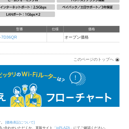
型番
仕様
価格
-7D36QR
オープン価格
このページのトップへ
す。
[価格表記について]
問い合わせいただくか、直販サイト
「ioPLAZA」
にてご確認ください。