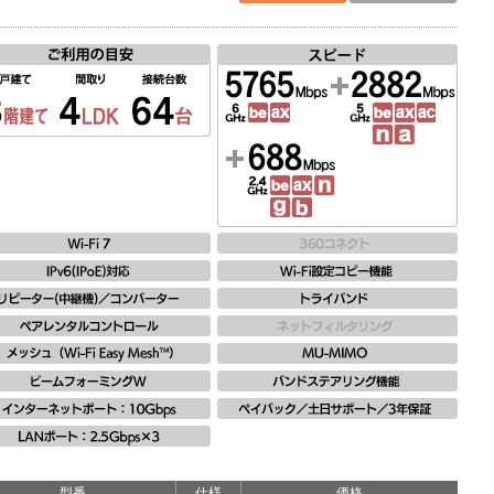
ー
型番
仕様
価格