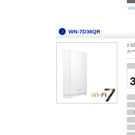
WN
WN-7D36QR
2.
ル