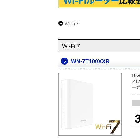
Wi-Fi 7
Wi-Fi 7
WN-7T100XXR
10
／L
ー