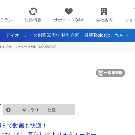
チラシ
対応情報
サポート・Q&A
会社案内
ショ
アイオーデータ創業50周年 特別企画・最新Topicsはこちら ＞
（無線LAN）ルーター
>
WN-DAX4200GR
ギャラリー・仕様
Fi 6 で動画も快適！
になじむ、暮らしによりそうルーター