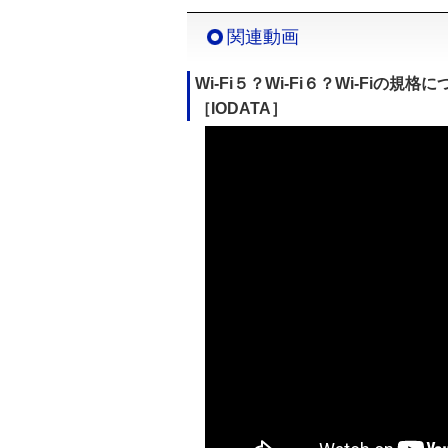
関連動画
Wi-Fi５？Wi-Fi６？Wi-Fiの
［IODATA］