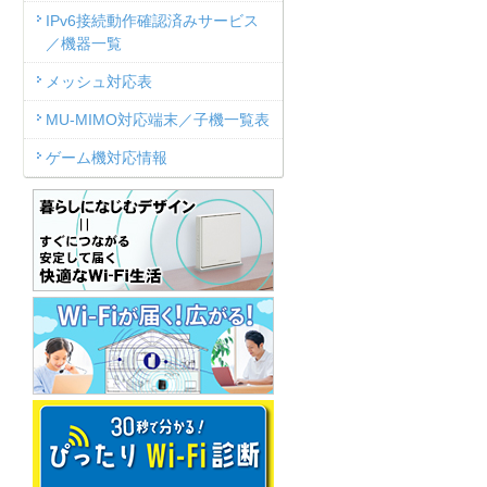
IPv6接続動作確認済みサービス
／機器一覧
メッシュ対応表
MU-MIMO対応端末／子機一覧表
ゲーム機対応情報