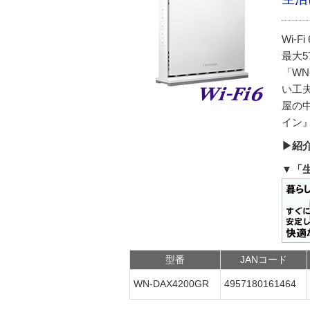
Wi-F
最大5
「WN
い工
屋の
イン
▶紹
▼「
型番
JANコード
WN-DAX4200GR
4957180161464