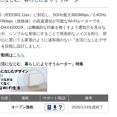
i 6（IEEE802.11ax）に対応し、5GHz最大3603Mbps／2.4GHz
74Mbps（規格値）の高速通信が可能なWi-Fiルーターです。
-DAX4200GR」は機械的な印象を無くすよう通気穴を見せな
夫や、シンプルな形状にすることで視覚的なノイズを削り、部
中心に置いても家電のように違和感のない『生活になじむデザ
』を目指し設計しました。
介動画は
こちら
生活になじむ、暮らしによりそうルーター」特集
仕様
価格
サポート/取説
備考
オープン価格
2026/1/14生産終了