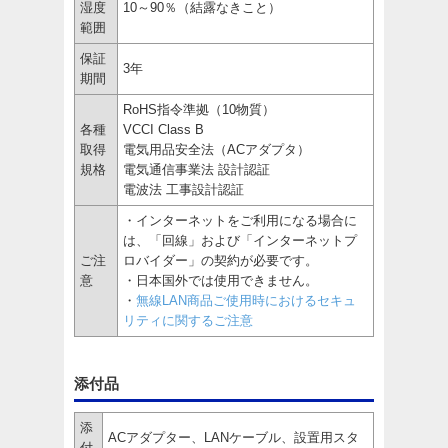
湿度
10～90％（結露なきこと）
範囲
保証
3年
期間
RoHS指令準拠（10物質）
各種
VCCI Class B
取得
電気用品安全法（ACアダプタ）
規格
電気通信事業法 設計認証
電波法 工事設計認証
・インターネットをご利用になる場合に
は、「回線」および「インターネットプ
ご注
ロバイダー」の契約が必要です。
意
・日本国外では使用できません。
・
無線LAN商品ご使用時におけるセキュ
リティに関するご注意
添付品
添
ACアダプター、LANケーブル、設置用スタ
付