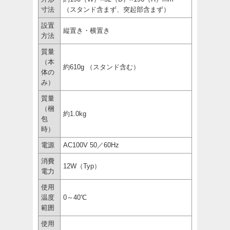
寸法
（スタンド含まず、突起部含まず）
設置
縦置き・横置き
方法
質量
（本
約610g （スタンド含む）
体の
み）
質量
（梱
約1.0kg
包
時）
電源
AC100V 50／60Hz
消費
12W（Typ）
電力
使用
温度
0～40℃
範囲
使用