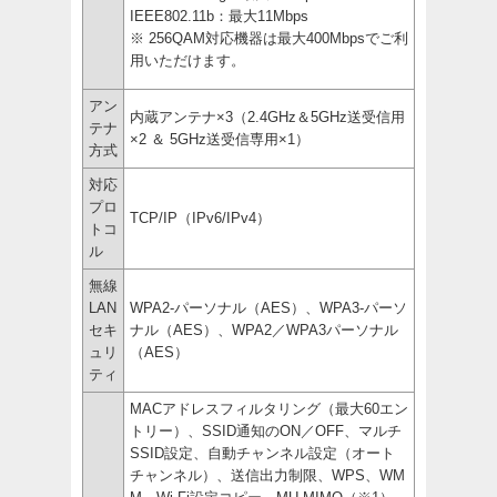
IEEE802.11b：最大11Mbps
※ 256QAM対応機器は最大400Mbpsでご利
用いただけます。
アン
内蔵アンテナ×3（2.4GHz＆5GHz送受信用
テナ
×2 ＆ 5GHz送受信専用×1）
方式
対応
プロ
TCP/IP（IPv6/IPv4）
トコ
ル
無線
LAN
WPA2-パーソナル（AES）、WPA3-パーソ
セキ
ナル（AES）、WPA2／WPA3パーソナル
ュリ
（AES）
ティ
MACアドレスフィルタリング（最大60エン
トリー）、SSID通知のON／OFF、マルチ
SSID設定、自動チャンネル設定（オート
チャンネル）、送信出力制限、WPS、WM