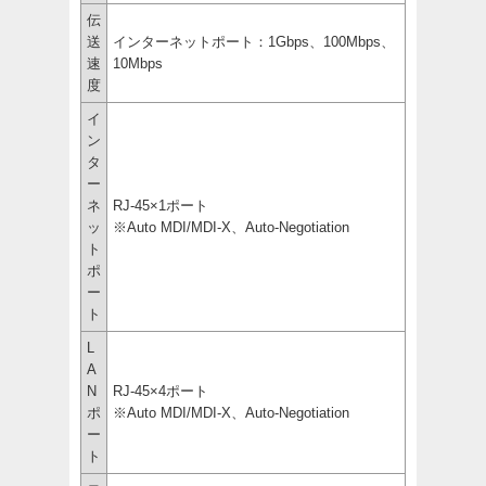
伝
送
インターネットポート：1Gbps、100Mbps、
速
10Mbps
度
イ
ン
タ
ー
ネ
RJ-45×1ポート
ッ
※Auto MDI/MDI-X、Auto-Negotiation
ト
ポ
ー
ト
L
A
N
RJ-45×4ポート
ポ
※Auto MDI/MDI-X、Auto-Negotiation
ー
ト