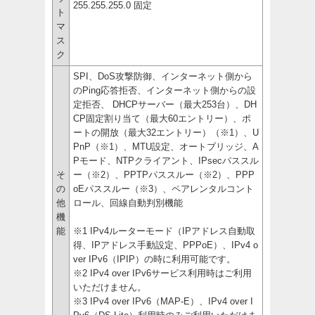
255.255.255.0 固定
ト
マ
ス
ク
SPI、DoS攻撃防御、インターネット側から
のPing応答拒否、インターネット側からの設
定拒否、 DHCPサーバー（最大253台）、DH
CP固定割り当て（最大60エントリー）、ポ
ートの開放（最大32エントリー）（※1）、U
PnP（※1）、MTU設定、オートブリッジ、A
Pモード、NTPクライアント、IPsecパススル
そ
ー（※2）、PPTPパススルー（※2）、PPP
の
oEパススルー（※3）、ペアレンタルコント
他
ロール、回線自動判別機能
機
能
※1 IPv4ルーターモード（IPアドレス自動取
得、IPアドレス手動設定、PPPoE）、IPv4 o
ver IPv6（IPIP）の時に利用可能です。
※2 IPv4 over IPv6サービス利用時はご利用
いただけません。
※3 IPv4 over IPv6（MAP-E）、IPv4 over I