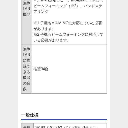
M、Wi-Fi設定コピー、MU-MIMO（※1）、
無線
ビームフォーミング（※2）、バンドステ
LAN
アリング
機能
※1 子機もMU-MIMOに対応している必要
があります。
※2 子機もビームフォーミングに対応して
いる必要があります。
無線
LAN
に接
続で
推奨34台
きる
機器
の台
数
一般仕様
外形
約190（W）×52（D）×196（H）mm