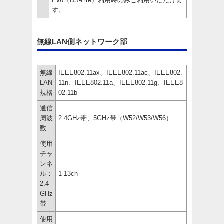
Pv6（DS-Lite）利用時のみご利用いただけま
す。
無線LAN側ネットワーク部
無線
IEEE802.11ax、IEEE802.11ac、IEEE802.
LAN
11n、IEEE802.11a、IEEE802.11g、IEEE8
規格
02.11b
通信
周波
2.4GHz帯、5GHz帯（W52/W53/W56）
数
使用
チャ
ンネ
ル：
1-13ch
2.4
GHz
帯
使用