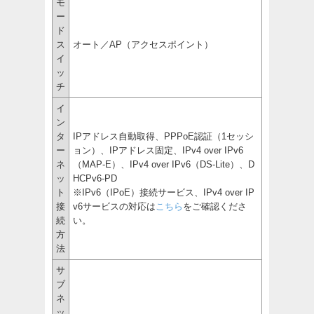
モ
ー
ド
ス
オート／AP（アクセスポイント）
イ
ッ
チ
イ
ン
タ
IPアドレス自動取得、PPPoE認証（1セッシ
ー
ョン）、IPアドレス固定、IPv4 over IPv6
ネ
（MAP-E）、IPv4 over IPv6（DS-Lite）、D
ッ
HCPv6-PD
ト
※IPv6（IPoE）接続サービス、IPv4 over IP
接
v6サービスの対応は
こちら
をご確認くださ
続
い。
方
法
サ
ブ
ネ
ッ