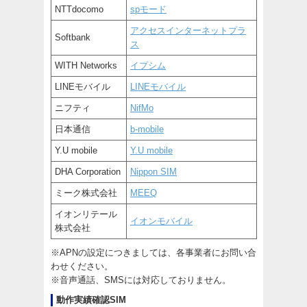
NTTdocomo
spモード
アクセスインターネットプラ
Softbank
ス
WITH Networks
イプシム
LINEモバイル
LINEモバイル
ニフティ
NifMo
日本通信
b-mobile
Y.U mobile
Y.U mobile
DHA Corporation
Nippon SIM
ミーク株式会社
MEEQ
イオンリテール
イオンモバイル
株式会社
※APNの設定につきましては、各事業者にお問い合
わせください。
※音声通話、SMSには対応しておりません。
動作実績確認SIM