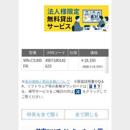
型番
JANコード
仕様
価格
保守
サ
WN-CS300
4957180142
￥18,150
FR
623
（税抜￥16,500）
※
表示価格と商品全般について
※取扱説明書やQ＆
A、ソフトウェア等の各種ダウンロードは
を、保守サービスをご検討の方は
をクリックして
ご覧ください。
特長を全て開く
全て閉じる