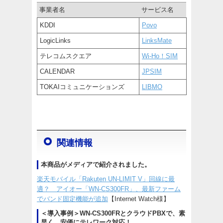
事業者名
サービス名
KDDI
Povo
LogicLinks
LinksMate
テレコムスクエア
Wi-Ho！SIM
CALENDAR
JPSIM
TOKAIコミュニケーションズ
LIBMO
関連情報
本商品がメディアで紹介されました。
楽天モバイル「Rakuten UN-LIMIT V」回線に最
適？ アイオー「WN-CS300FR」、最新ファーム
でバンド固定機能が追加
【Internet Watch様】
＜導入事例＞WN-CS300FRとクラウドPBXで、素
早く、安価にテレワーク対応！