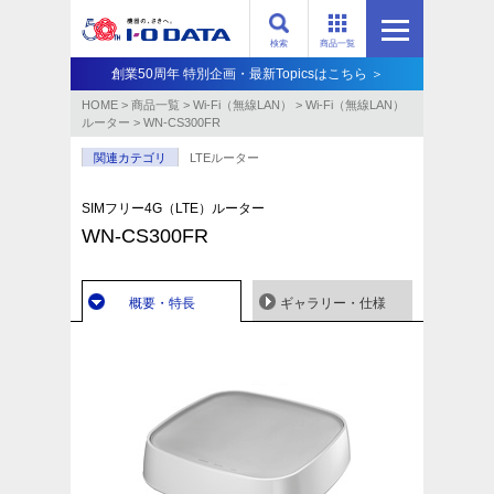
検索
商品一覧
創業50周年 特別企画・最新Topicsはこちら ＞
HOME
>
商品一覧
>
Wi-Fi（無線LAN）
>
Wi-Fi（無線LAN）
ルーター
>
WN-CS300FR
関連カテゴリ
LTEルーター
SIMフリー4G（LTE）ルーター
WN-CS300FR
概要・特長
ギャラリー・仕様