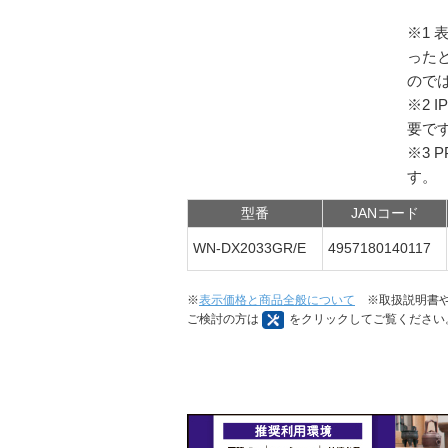
※1
った
ので
※2 
要で
※3 
す。
型番
JANコード
WN-DX2033GR/E
4957180140117
※
表示価格と商品全般について
※取扱説明書や
ご検討の方は
をクリックしてご覧ください