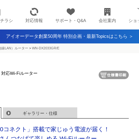
チラシ
対応情報
サポート・Q&A
会社案内
ショ
アイオーデータ創業50周年 特別企画・最新Topicsはこちら ＞
（無線LAN）ルーター
>
WN-DX2033GR/E
）対応Wi-Fiルーター
ギャラリー・仕様
60コネクト」搭載で家じゅう電波が届く！
さんつなげて楽しめる Wi-Fiルーター