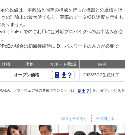
 表示の数値は、本商品と同等の構成を持った機器との通信を行
ときの理論上の最大値であり、実際のデータ転送速度を示すも
はありません。
IPv6（IPoE）でのご利用には対応プロバイダへのお申込みが必
す。
PPPoEの場合は初回接続時にID、パスワードの入力が必要で
仕様
価格
サポート/取説
備考
オープン価格
2023/7/12生産終了
Q＆A、ソフトウェア等の各種ダウンロードは
を、保守サービスを
。
特長を全て開く
全て閉じる