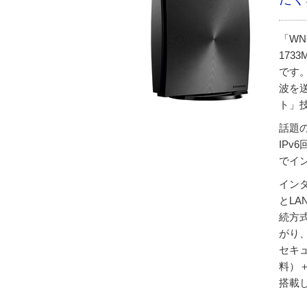
「WN
173
です
波を
ト」
話題の
IPv
でイ
イン
とL
続方
がり
セキ
料）
搭載