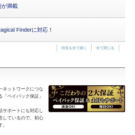
能が満載
cal Finderに対応！
特長を全て開く
全て閉じる
一ネットワークにつな
る「ペイバック保証」
話サポートにも対応し
意しているので、初心
す。