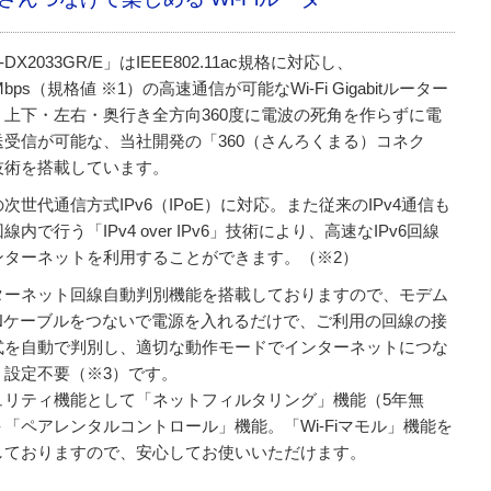
-DX2033GR/E」はIEEE802.11ac規格に対応し、
3Mbps（規格値 ※1）の高速通信が可能なWi-Fi Gigabitルーター
。上下・左右・奥行き全方向360度に電波の死角を作らずに電
送受信が可能な、当社開発の「360（さんろくまる）コネク
技術を搭載しています。
次世代通信方式IPv6（IPoE）に対応。また従来のIPv4通信も
6回線内で行う「IPv4 over IPv6」技術により、高速なIPv6回線
ンターネットを利用することができます。（※2）
ターネット回線自動判別機能を搭載しておりますので、モデム
ANケーブルをつないで電源を入れるだけで、ご利用の回線の接
式を自動で判別し、適切な動作モードでインターネットにつな
、設定不要（※3）です。
ュリティ機能として「ネットフィルタリング」機能（5年無
＋「ペアレンタルコントロール」機能。「Wi-Fiマモル」機能を
しておりますので、安心してお使いいただけます。