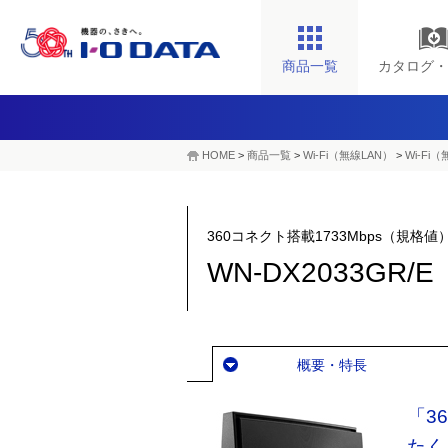
商品一覧
カタログ・
HOME
>
商品一覧
>
Wi-Fi（無線LAN）
>
Wi-Fi
360コネクト搭載1733Mbps（規格値
WN-DX2033GR/E
概要・特長
「3
たく