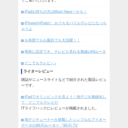
でご覧いただけます。
iPadお持ちの方はMust Have！かも！
iPhoneやiPadが、おうちモバイルテレビになっち
ゃうよ
お布団でもお風呂でも大活躍！！
簡単に設定でき、テレビも見れる無線LANルータ
どこでもテレビ～♪
ライターレビュー
雑誌やニュースサイトなどで紹介された製品レビュ
ーです。
iPadでオリンピックを見よう！地デジを無線化し
て、どこでもテレビだ
ITライフハックにレビューが掲載されました。
地デジチューナーを搭載したシンプルなアイオー
データのWi-Fiルーター『Wi-Fi TV