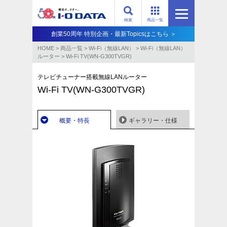
検索
商品一覧
創業50周年 特別企画・最新Topicsはこちら ＞
HOME
>
商品一覧
>
Wi-Fi（無線LAN）
>
Wi-Fi（無線LAN）
ルーター
>
Wi-Fi TV(WN-G300TVGR)
テレビチューナー搭載無線LANルーター
Wi-Fi TV(WN-G300TVGR)
概要・特長
ギャラリー・仕様