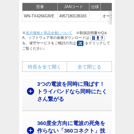
型番
JANコード
仕様
価格
WN-TX4266GR/E
4957180138183
オープン価格
※
表示価格と商品全般について
※取扱説明書やQ＆
A、ソフトウェア等の各種ダウンロードは
を、保守サービスをご検討の方は
をクリックして
ご覧ください。
特長を全て開く
全て閉じる
3つの電波を同時に飛ばす！
トライバンドなら同時にたく
さん繋がる
360度全方向に電波の死角を
作らない「360コネクト」技