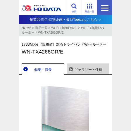
検索
商品一覧
創業50周年 特別企画・最新Topicsはこちら ＞
HOME
>
商品一覧
>
Wi-Fi（無線LAN）
>
Wi-Fi（無線LAN）
ルーター
>
WN-TX4266GR/E
1733Mbps（規格値）対応トライバンドWi-Fiルーター
WN-TX4266GR/E
概要・特長
ギャラリー・仕様