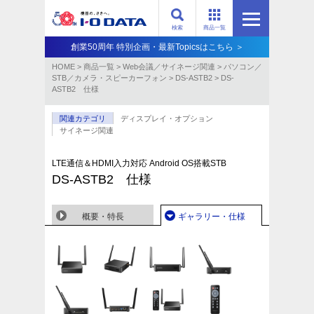
検索
商品一覧
創業50周年 特別企画・最新Topicsはこちら ＞
HOME
>
商品一覧
>
Web会議／サイネージ関連
>
パソコン／
STB／カメラ・スピーカーフォン
>
DS-ASTB2
>
DS-
ASTB2 仕様
関連カテゴリ
ディスプレイ・オプション
サイネージ関連
LTE通信＆HDMI入力対応 Android OS搭載STB
DS-ASTB2 仕様
概要・特長
ギャラリー・仕様