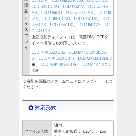
U551D-P
、
LCD-U551D-P-AG
、
LCD-U431D
、
液
LCD-U431D-AG
、
LCD-U501V
、
LCD-U501V-
晶
AG
、
LCD-U551D
、
LCD-U551D-AG
、
LCD-U6
デ
51D
、
LCD-U651D-AG
、
LCD-U751DX
、
LCD-
ィ
U651DX
、
LCD-U551DX
、
LCD-U501VX
、
LC
ス
D-U431DX
プ
上記液晶ディスプレイは、電源ON／OFFタ
レ
イマー機能にも対応しています。
イ
LCD-M4K552XDB2
、
LCD-M4K552XDB2-A
G
、
LCD-M4K552XDB
※、
LCD-M4K551XDB2
※、
LCD-M4K491XDB
※、
LCD-M4K431XD
B
※
※液晶を最新のファームウェアにアップデートして
ください。
対応形式
MP4
ファイル形式
動画圧縮形式：H.264、H.265