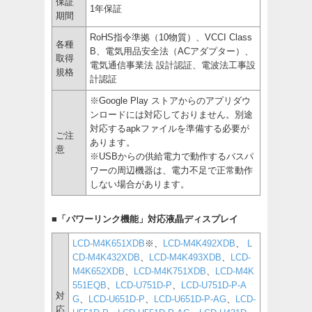
保証
1年保証
期間
RoHS指令準拠（10物質）、VCCI Class
各種
B、電気用品安全法（ACアダプター）、
取得
電気通信事業法 設計認証、電波法工事設
規格
計認証
※Google Play ストアからのアプリダウ
ンロードには対応しておりません。別途
対応するapkファイルを準備する必要が
ご注
あります。
意
※USBからの供給電力で動作するバスパ
ワーの周辺機器は、電力不足で正常動作
しない場合があります。
■「パワーリンク機能」対応液晶ディスプレイ
LCD-M4K651XDB
※、
LCD-M4K492XDB
、
L
CD-M4K432XDB
、
LCD-M4K493XDB
、
LCD-
M4K652XDB
、
LCD-M4K751XDB
、
LCD-M4K
551EQB
、
LCD-U751D-P
、
LCD-U751D-P-A
対
G
、
LCD-U651D-P
、
LCD-U651D-P-AG
、
LCD-
応