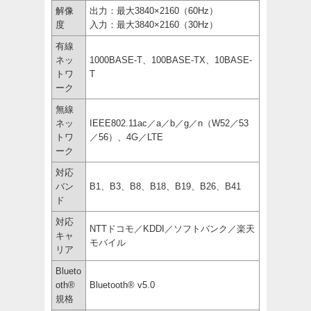
解像
出力：最大3840×2160（60Hz）
度
入力：最大3840×2160（30Hz）
有線
ネッ
1000BASE-T、100BASE-TX、10BASE-
トワ
T
ーク
無線
ネッ
IEEE802.11ac／a／b／g／n（W52／53
トワ
／56）、4G／LTE
ーク
対応
バン
B1、B3、B8、B18、B19、B26、B41
ド
対応
NTTドコモ／KDDI／ソフトバンク／楽天
キャ
モバイル
リア
Blueto
oth®
Bluetooth® v5.0
規格