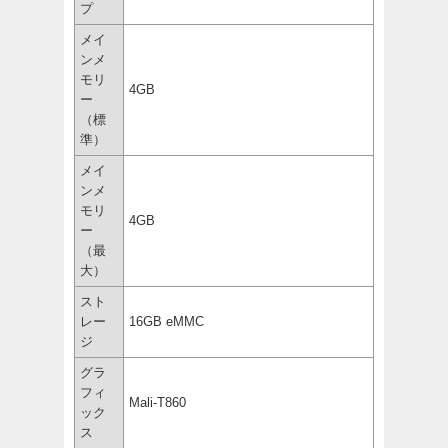
プ
メイ
ンメ
モリ
4GB
ー
（標
準）
メイ
ンメ
モリ
4GB
ー
（最
大）
スト
レー
16GB eMMC
ジ
グラ
フィ
Mali-T860
ック
ス