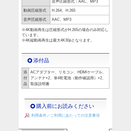
音声圧縮形式：AAC、MP3
動画圧縮形式
H.264、H.265
音声圧縮形式
AAC、MP3
※4K動画再生は圧縮形式がH.265の場合のみ対応し
ています。
※4K縦動画再生は最大4K30pとなります。
添付品
添
ACアダプター、リモコン、HDMIケーブル、
付
アンテナ×2、単4乾電池（動作確認用）×2、
品
取扱説明書
購入前にお読みください
利用条件／ご利用にあたっての注意事項