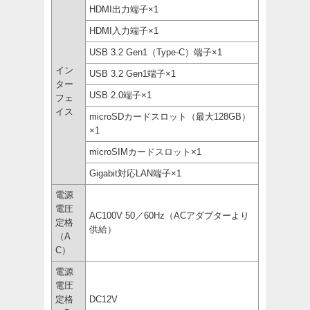
HDMI出力端子×1
HDMI入力端子×1
USB 3.2 Gen1（Type-C）端子×1
イン
USB 3.2 Gen1端子×1
ター
USB 2.0端子×1
フェ
イス
microSDカードスロット（最大128GB）
×1
microSIMカードスロット×1
Gigabit対応LAN端子×1
電源
電圧
AC100V 50／60Hz（ACアダプターより
定格
供給）
（A
C）
電源
電圧
定格
DC12V