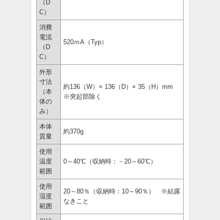
（D
C）
消費
電流
520ｍA（Typ）
（D
C）
外形
寸法
約136（W）× 136（D）× 35（H）mm
（本
※突起部除く
体の
み）
本体
約370g
質量
使用
温度
0～40℃（収納時：－20～60℃）
範囲
使用
20～80％（収納時：10～90％） ※結露
湿度
なきこと
範囲