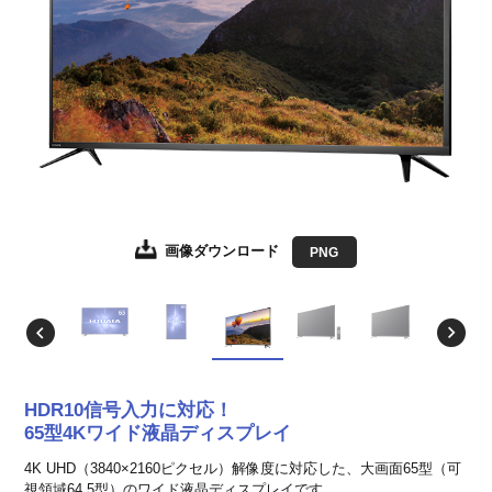
画像ダウンロード
画像ダウンロード
画像ダウンロード
画像ダウンロード
画像ダウンロード
画像ダウンロード
画像ダウンロード
画像ダウンロード
JPEG
JPEG
JPEG
JPEG
JPEG
JPEG
JPEG
PNG
EPS形式
EPS形式
EPS形式
EPS形式
EPS形式
EPS形式
EPS形式
HDR10信号入力に対応！
65型4Kワイド液晶ディスプレイ
4K UHD（3840×2160ピクセル）解像度に対応した、大画面65型（可
視領域64.5型）のワイド液晶ディスプレイです。