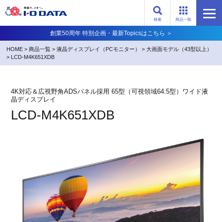
検索
商品一覧
創業50周年 特別企画・最新Topicsはこちら ＞
HOME
>
商品一覧
>
液晶ディスプレイ（PCモニター）
>
大画面モデル（43型以上）
>
LCD-M4K651XDB
4K対応＆広視野角ADSパネル採用 65型（可視領域64.5型）ワイド液
晶ディスプレイ
LCD-M4K651XDB