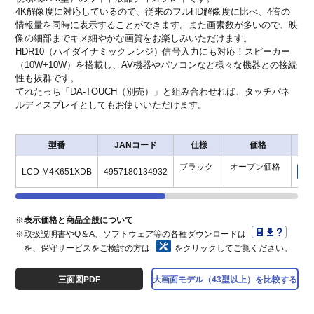
4K解像度に対応しているので、従来のフルHD解像度に比べ、4倍の
情報量を同時に表示することができます。また画素数が多いので、映
像の細部までキメ細やかな画質をお楽しみいただけます。
HDR10（ハイダイナミックレンジ）信号入力にも対応！スピーカー
（10W+10W）を搭載し、AV機器やパソコンなど様々な機器との接続
性も抜群です。
てれたっち「
DA-TOUCH
（別売）」と組み合わせれば、タッチパネ
ルディスプレイとしてもお使いいただけます。
型番
JANコード
仕様
価格
保
ブラック
オープン価格
LCD-M4K651XDB
4957180134932
※
表示価格と商品全般について
※取扱説明書やQ＆A、ソフトウェア等の各種ダウンロードは
を、保守サービスをご検討の方は
をクリックしてご覧ください。
三面図PDF
大画面モデル（43型以上）を比較する