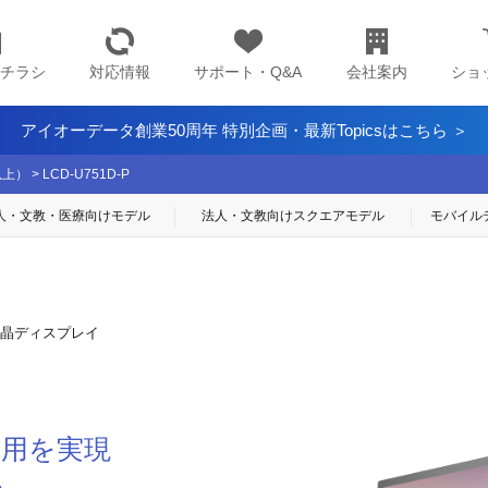
チラシ
対応情報
サポート・Q&A
会社案内
ショ
アイオーデータ創業50周年 特別企画・最新Topicsはこちら ＞
以上）
>
LCD-U751D-P
人・文教・医療
向けモデル
法人・文教向け
スクエアモデル
モバイル
K液晶ディスプレイ
運用を実現
も