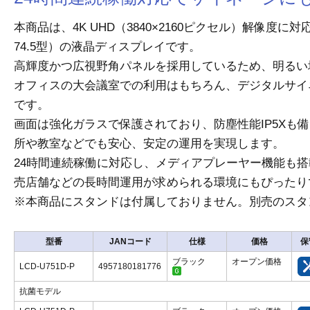
本商品は、4K UHD（3840×2160ピクセル）解像度に
74.5型）の液晶ディスプレイです。
高輝度かつ広視野角パネルを採用しているため、明るい
オフィスの大会議室での利用はもちろん、デジタルサイ
です。
画面は強化ガラスで保護されており、防塵性能IP5Xも
所や教室などでも安心、安定の運用を実現します。
24時間連続稼働に対応し、メディアプレーヤー機能も
売店舗などの長時間運用が求められる環境にもぴったり
※本商品にスタンドは付属しておりません。別売のスタ
型番
JANコード
仕様
価格
保
ブラック
オープン価格
LCD-U751D-P
4957180181776
抗菌モデル