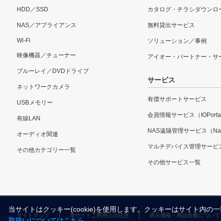
HDD／SSD
カタログ・チラシダウンロ
NAS／アプライアンス
無料貸出サービス
Wi-Fi
ソリューション／事例
映像機器／チューナー
アイオー・パートナー・サ
ブルーレイ／DVDドライブ
サービス
ネットワークカメラ
有償サポートサービス
USBメモリー
会員情報サービス（IOPorta
有線LAN
NAS遠隔管理サービス（Nar
オーディオ関連
マルチデバイス管理サービ
その他カテゴリー一覧
その他サービス一覧
当サイトはクッキー(cookie)を使用します。クッキーはサイト
サイトマップ
本サイトご利用上の注意
表示価格・商品全般について
取扱いについてはこちら