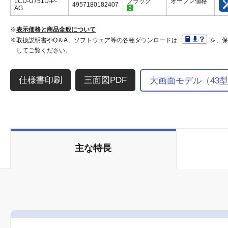
LCD-U751D-P-
ブラック
オープン価格
4957180182407
AG
※
表示価格と商品全般について
※取扱説明書やQ＆A、ソフトウェア等の各種ダウンロードは
を、
してご覧ください。
三面図PDF
大画面モデル（43
主な特長