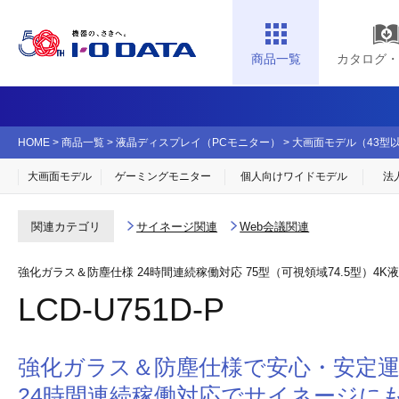
商品一覧
カタログ・
HOME
>
商品一覧
>
液晶ディスプレイ（PCモニター）
>
大画面モデル（43型
大画面モデル
ゲーミングモニター
個人向け
ワイドモデル
法
サイネージ関連
Web会議関連
関連カテゴリ
強化ガラス＆防塵仕様 24時間連続稼働対応 75型（可視領域74.5型）4
LCD-U751D-P
強化ガラス＆防塵仕様で安心・安定
24時間連続稼働対応でサイネージに