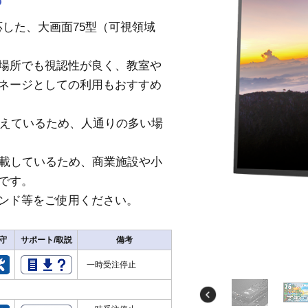
対応した、大画面75型（可視領域
場所でも視認性が良く、教室や
ネージとしての利用もおすすめ
備えているため、人通りの多い場
搭載しているため、商業施設や小
です。
ンド等をご使用ください。
守
サポート/取説
備考
一時受注停止