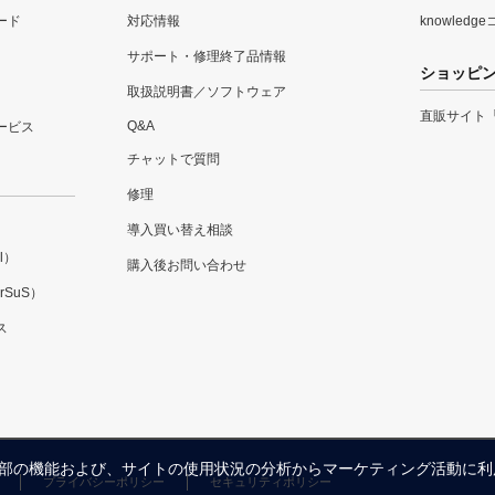
ード
対応情報
knowledg
サポート・修理終了品情報
ショッピ
取扱説明書／ソフトウェア
直販サイト
Q&A
ービス
チャットで質問
修理
導入買い替え相談
l）
購入後お問い合わせ
SuS）
ス
内の一部の機能および、サイトの使用状況の分析からマーケティング活動に
プライバシーポリシー
セキュリティポリシー