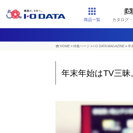
商品一覧
カタログ・
HOME
>
特集ページ
>
I-O DATA MAGAZINE
>
年
年末年始はTV三