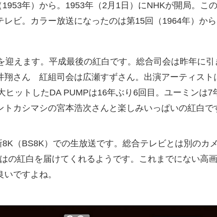
（1953年）から。1953年（2月1日）にNHKが開局
レビ。カラー放送になったのは第15回（1964年）から
回を迎えます。平成最後の紅白です。総合司会は昨年に引
井翔さん 紅組司会は広瀬すずさん。出演アーティストは
が大ヒットしたDA PUMPは16年ぶり6回目。ユーミン
ントカシマシの宮本浩次さんと楽しみいっぱいの紅白で
、新8K（BS8K）での生放送です。総合テレビとは別のカ
らではの紅白を届けてくれるようです。これまでにない高
良いですよね。