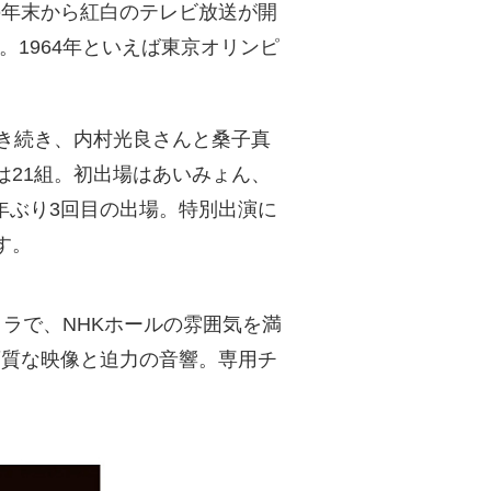
。この年末から紅白のテレビ放送が開
。1964年といえば東京オリンピ
き続き、内村光良さんと桑子真
21組。初出場はあいみょん、
は7年ぶり3回目の出場。特別出演に
す。
メラで、NHKホールの雰囲気を満
画質な映像と迫力の音響。専用チ