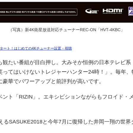
（写真）新4K衛星放送対応チューナーREC-ON「HVT-4KBC」
星放送スタート！はじめての4Kチューナー設置・視聴
も観たい番組が目白押し。大みそか恒例の日本テレビ系
笑ってはいけないトレジャーハンター24時！」。毎年、
に豪華でパワーアップと前評判が高いです。
ント「RIZIN」。エキシビションながらもフロイド・
迎えるSASUKE2018と今年7月に復帰した井岡一翔の