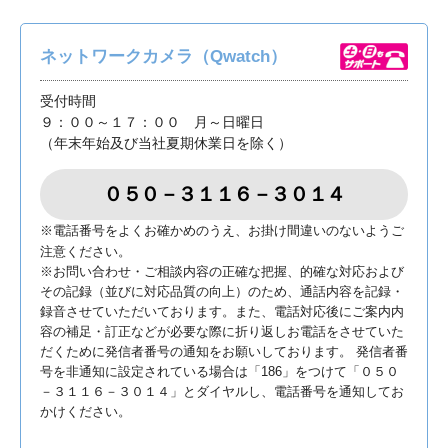
ネットワークカメラ
（Qwatch）
受付時間
９：００～１７：００ 月～日曜日
（年末年始及び当社夏期休業日を除く）
０５０－３１１６－３０１４
※電話番号をよくお確かめのうえ、お掛け間違いのないようご
注意ください。
※お問い合わせ・ご相談内容の正確な把握、的確な対応および
その記録（並びに対応品質の向上）のため、通話内容を記録・
録音させていただいております。また、電話対応後にご案内内
容の補足・訂正などが必要な際に折り返しお電話をさせていた
だくために発信者番号の通知をお願いしております。 発信者番
号を非通知に設定されている場合は「186」をつけて「０５０
－３１１６－３０１４」とダイヤルし、電話番号を通知してお
かけください。