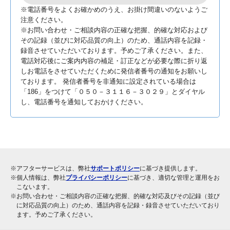
※電話番号をよくお確かめのうえ、お掛け間違いのないようご
注意ください。
※お問い合わせ・ご相談内容の正確な把握、的確な対応および
その記録（並びに対応品質の向上）のため、通話内容を記録・
録音させていただいております。予めご了承ください。また、
電話対応後にご案内内容の補足・訂正などが必要な際に折り返
しお電話をさせていただくために発信者番号の通知をお願いし
ております。 発信者番号を非通知に設定されている場合は
「186」をつけて「０５０－３１１６－３０２９」とダイヤル
し、電話番号を通知しておかけください。
※アフターサービスは、弊社
サポートポリシー
に基づき提供します。
※個人情報は、弊社
プライバシーポリシー
に基づき、適切な管理と運用をお
こないます。
※お問い合わせ・ご相談内容の正確な把握、的確な対応及びその記録（並び
に対応品質の向上）のため、通話内容を記録・録音させていただいており
ます。予めご了承ください。