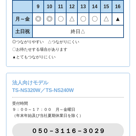
9
10
11
12
13
14
15
16
◎
◎
〇
△
〇
〇
△
▲
月～金
土日祝
終日△
◎つながりやすい △つながりにくい
〇お待たせする場合があります
▲とてもつながりにくい
法人向けモデル
TS-NS320W／TS-NS240W
受付時間
９：００～１７：００ 月～金曜日
（年末年始及び当社夏期休業日を除く）
０５０－３１１６－３０２９