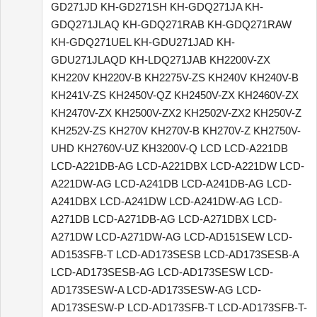
GD271JD KH-GD271SH KH-GDQ271JA KH-
GDQ271JLAQ KH-GDQ271RAB KH-GDQ271RAW
KH-GDQ271UEL KH-GDU271JAD KH-
GDU271JLAQD KH-LDQ271JAB KH2200V-ZX
KH220V KH220V-B KH2275V-ZS KH240V KH240V-B
KH241V-ZS KH2450V-QZ KH2450V-ZX KH2460V-ZX
KH2470V-ZX KH2500V-ZX2 KH2502V-ZX2 KH250V-Z
KH252V-ZS KH270V KH270V-B KH270V-Z KH2750V-
UHD KH2760V-UZ KH3200V-Q LCD LCD-A221DB
LCD-A221DB-AG LCD-A221DBX LCD-A221DW LCD-
A221DW-AG LCD-A241DB LCD-A241DB-AG LCD-
A241DBX LCD-A241DW LCD-A241DW-AG LCD-
A271DB LCD-A271DB-AG LCD-A271DBX LCD-
A271DW LCD-A271DW-AG LCD-AD151SEW LCD-
AD153SFB-T LCD-AD173SESB LCD-AD173SESB-A
LCD-AD173SESB-AG LCD-AD173SESW LCD-
AD173SESW-A LCD-AD173SESW-AG LCD-
AD173SESW-P LCD-AD173SFB-T LCD-AD173SFB-T-