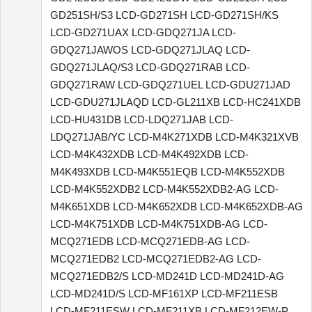
GD251SH/S3 LCD-GD271SH LCD-GD271SH/KS
LCD-GD271UAX LCD-GDQ271JA LCD-
GDQ271JAWOS LCD-GDQ271JLAQ LCD-
GDQ271JLAQ/S3 LCD-GDQ271RAB LCD-
GDQ271RAW LCD-GDQ271UEL LCD-GDU271JAD
LCD-GDU271JLAQD LCD-GL211XB LCD-HC241XDB
LCD-HU431DB LCD-LDQ271JAB LCD-
LDQ271JAB/YC LCD-M4K271XDB LCD-M4K321XVB
LCD-M4K432XDB LCD-M4K492XDB LCD-
M4K493XDB LCD-M4K551EQB LCD-M4K552XDB
LCD-M4K552XDB2 LCD-M4K552XDB2-AG LCD-
M4K651XDB LCD-M4K652XDB LCD-M4K652XDB-AG
LCD-M4K751XDB LCD-M4K751XDB-AG LCD-
MCQ271EDB LCD-MCQ271EDB-AG LCD-
MCQ271EDB2 LCD-MCQ271EDB2-AG LCD-
MCQ271EDB2/S LCD-MD241D LCD-MD241D-AG
LCD-MD241D/S LCD-MF161XP LCD-MF211ESB
LCD-MF211ESW LCD-MF211XB LCD-MF212EW-P