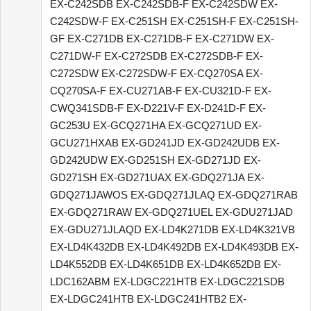
EX-C242SDB EX-C242SDB-F EX-C242SDW EX-
C242SDW-F EX-C251SH EX-C251SH-F EX-C251SH-
GF EX-C271DB EX-C271DB-F EX-C271DW EX-
C271DW-F EX-C272SDB EX-C272SDB-F EX-
C272SDW EX-C272SDW-F EX-CQ270SA EX-
CQ270SA-F EX-CU271AB-F EX-CU321D-F EX-
CWQ341SDB-F EX-D221V-F EX-D241D-F EX-
GC253U EX-GCQ271HA EX-GCQ271UD EX-
GCU271HXAB EX-GD241JD EX-GD242UDB EX-
GD242UDW EX-GD251SH EX-GD271JD EX-
GD271SH EX-GD271UAX EX-GDQ271JA EX-
GDQ271JAWOS EX-GDQ271JLAQ EX-GDQ271RAB
EX-GDQ271RAW EX-GDQ271UEL EX-GDU271JAD
EX-GDU271JLAQD EX-LD4K271DB EX-LD4K321VB
EX-LD4K432DB EX-LD4K492DB EX-LD4K493DB EX-
LD4K552DB EX-LD4K651DB EX-LD4K652DB EX-
LDC162ABM EX-LDGC221HTB EX-LDGC221SDB
EX-LDGC241HTB EX-LDGC241HTB2 EX-