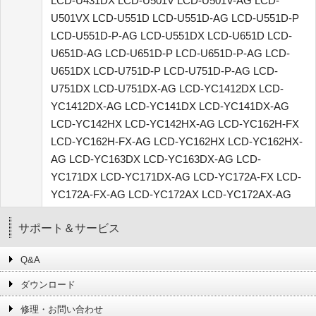
LCD-U431DX LCD-U501V LCD-U501V-AG LCD-
U501VX LCD-U551D LCD-U551D-AG LCD-U551D-P
LCD-U551D-P-AG LCD-U551DX LCD-U651D LCD-
U651D-AG LCD-U651D-P LCD-U651D-P-AG LCD-
U651DX LCD-U751D-P LCD-U751D-P-AG LCD-
U751DX LCD-U751DX-AG LCD-YC1412DX LCD-
YC1412DX-AG LCD-YC141DX LCD-YC141DX-AG
LCD-YC142HX LCD-YC142HX-AG LCD-YC162H-FX
LCD-YC162H-FX-AG LCD-YC162HX LCD-YC162HX-
AG LCD-YC163DX LCD-YC163DX-AG LCD-
YC171DX LCD-YC171DX-AG LCD-YC172A-FX LCD-
YC172A-FX-AG LCD-YC172AX LCD-YC172AX-AG
サポート＆サービス
Q&A
ダウンロード
修理・お問い合わせ