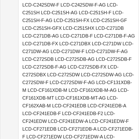
LCD-C242SDW-F LCD-C242SDW-F-AG LCD-
C251SH LCD-C251SH-AG LCD-C251SH-F LCD-
C251SH-F-AG LCD-C251SH-FX LCD-C251SH-GF
LCD-C251SH-GFX LCD-C251SHX LCD-C271DB
LCD-C271DB-AG LCD-C271DB-F LCD-C271DB-F-AG
LCD-C271DB-FX LCD-C271DBX LCD-C271DW LCD-
C271DW-AG LCD-C271DW-F LCD-C271DW-F-AG
LCD-C272SDB LCD-C272SDB-AG LCD-C272SDB-F
LCD-C272SDB-F-AG LCD-C272SDB-FX LCD-
C272SDBX LCD-C272SDW LCD-C272SDW-AG LCD-
C272SDW-F LCD-C272SDW-F-AG LCD-CF131XDB-
M LCD-CF161XDB-M LCD-CF161XDB-M-AG LCD-
CF161XDB-MT LCD-CF161XDB-MT-AG LCD-
CF162XAB-M LCD-CF241EDB LCD-CF241EDB-A
LCD-CF241EDB-F LCD-CF241EDB-F2 LCD-
CF241EDW LCD-CF241EDW-A LCD-CF241EDW-F
LCD-CF271EDB LCD-CF271EDB-A LCD-CF271EDB-
F LCD-CF271EDW LCD-CF271EDW-A LCD-