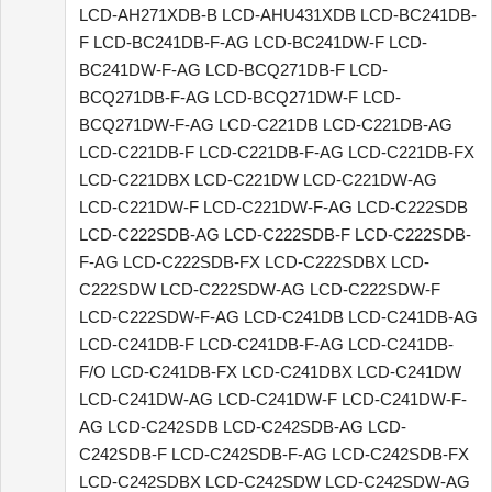
LCD-AH271XDB-B LCD-AHU431XDB LCD-BC241DB-
F LCD-BC241DB-F-AG LCD-BC241DW-F LCD-
BC241DW-F-AG LCD-BCQ271DB-F LCD-
BCQ271DB-F-AG LCD-BCQ271DW-F LCD-
BCQ271DW-F-AG LCD-C221DB LCD-C221DB-AG
LCD-C221DB-F LCD-C221DB-F-AG LCD-C221DB-FX
LCD-C221DBX LCD-C221DW LCD-C221DW-AG
LCD-C221DW-F LCD-C221DW-F-AG LCD-C222SDB
LCD-C222SDB-AG LCD-C222SDB-F LCD-C222SDB-
F-AG LCD-C222SDB-FX LCD-C222SDBX LCD-
C222SDW LCD-C222SDW-AG LCD-C222SDW-F
LCD-C222SDW-F-AG LCD-C241DB LCD-C241DB-AG
LCD-C241DB-F LCD-C241DB-F-AG LCD-C241DB-
F/O LCD-C241DB-FX LCD-C241DBX LCD-C241DW
LCD-C241DW-AG LCD-C241DW-F LCD-C241DW-F-
AG LCD-C242SDB LCD-C242SDB-AG LCD-
C242SDB-F LCD-C242SDB-F-AG LCD-C242SDB-FX
LCD-C242SDBX LCD-C242SDW LCD-C242SDW-AG