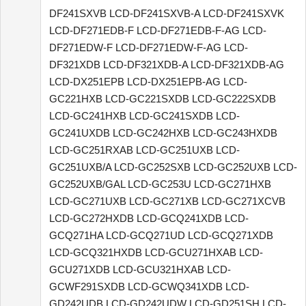
DF241SXVB LCD-DF241SXVB-A LCD-DF241SXVK
LCD-DF271EDB-F LCD-DF271EDB-F-AG LCD-
DF271EDW-F LCD-DF271EDW-F-AG LCD-
DF321XDB LCD-DF321XDB-A LCD-DF321XDB-AG
LCD-DX251EPB LCD-DX251EPB-AG LCD-
GC221HXB LCD-GC221SXDB LCD-GC222SXDB
LCD-GC241HXB LCD-GC241SXDB LCD-
GC241UXDB LCD-GC242HXB LCD-GC243HXDB
LCD-GC251RXAB LCD-GC251UXB LCD-
GC251UXB/A LCD-GC252SXB LCD-GC252UXB LCD-
GC252UXB/GAL LCD-GC253U LCD-GC271HXB
LCD-GC271UXB LCD-GC271XB LCD-GC271XCVB
LCD-GC272HXDB LCD-GCQ241XDB LCD-
GCQ271HA LCD-GCQ271UD LCD-GCQ271XDB
LCD-GCQ321HXDB LCD-GCU271HXAB LCD-
GCU271XDB LCD-GCU321HXAB LCD-
GCWF291SXDB LCD-GCWQ341XDB LCD-
GD242UDB LCD-GD242UDW LCD-GD251SH LCD-