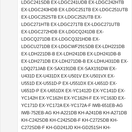
LDGC241SDB EX-LDGC241UDB EX-LDGC242HTB
EX-LDGC243HDB EX-LDGC251TB EX-LDGC251UTB
EX-LDGC252STB EX-LDGC252UTB EX-
LDGC271HTB EX-LDGC271TB EX-LDGC271UTB
EX-LDGC272HDB EX-LDGCQ241DB EX-
LDGCQ271DB EX-LDGCQ321HDB EX-
LDGCU271DB EX-LDGCWF291SDB EX-LDH221DB
EX-LDH221DB-B EX-LDH241DB EX-LDH241DB-B
EX-LDH271DB EX-LDH271DB-B EX-LDHU431DB EX-
LDQ271JAB EX-SAX191DB EX-SAX191DW EX-
U431D EX-U431DX EX-U501V EX-U501VX EX-
U551D EX-U551D-P EX-U551DX EX-U651D EX-
U651D-P EX-U651DX EX-YC1412D EX-YC141D EX-
YC142H EX-YC162H EX-YC162H-F EX-YC163D EX-
YC171D EX-YC172A EX-YC172A-F IWB-651EB-AG
IWB-752EB-AG KH-A221DB KH-A241DB KH-A271DB
KH-C242SDB KH-C242SDB-F KH-C272SDB KH-
C272SDB-F KH-GD241JD KH-GD251SH KH-