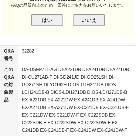
FAQの品質向上のため、回答にご協力をお願いいたします。
はい
いいえ
Q&A
32282
番号
この
DA-DSM4/T1-AG DI-A221DB DI-A241DB DI-A271DB
Q&A
DI-CU271AB-F DI-GD241JD DI-GD251SH DI-
の対
GD271SH DI-YC162H DIOS-LDH241DB DIOS-
象製
LDH241DB-B DIOS-LDH271DB DIOS-LDH271DB-B
品
EX-A221DB EX-A221DW EX-A241DB EX-A241DW
EX-A271DB EX-A271DW EX-C221DB EX-C221DB-F
EX-C221DW EX-C221DW-F EX-C222SDB EX-
C222SDB-F EX-C222SDW EX-C222SDW-F EX-
C241DB EX-C241DB-F EX-C241DW EX-C241DW-F