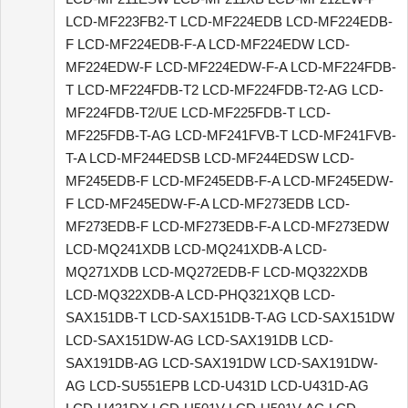
LCD-MF223FB2-T LCD-MF224EDB LCD-MF224EDB-
F LCD-MF224EDB-F-A LCD-MF224EDW LCD-
MF224EDW-F LCD-MF224EDW-F-A LCD-MF224FDB-
T LCD-MF224FDB-T2 LCD-MF224FDB-T2-AG LCD-
MF224FDB-T2/UE LCD-MF225FDB-T LCD-
MF225FDB-T-AG LCD-MF241FVB-T LCD-MF241FVB-
T-A LCD-MF244EDSB LCD-MF244EDSW LCD-
MF245EDB-F LCD-MF245EDB-F-A LCD-MF245EDW-
F LCD-MF245EDW-F-A LCD-MF273EDB LCD-
MF273EDB-F LCD-MF273EDB-F-A LCD-MF273EDW
LCD-MQ241XDB LCD-MQ241XDB-A LCD-
MQ271XDB LCD-MQ272EDB-F LCD-MQ322XDB
LCD-MQ322XDB-A LCD-PHQ321XQB LCD-
SAX151DB-T LCD-SAX151DB-T-AG LCD-SAX151DW
LCD-SAX151DW-AG LCD-SAX191DB LCD-
SAX191DB-AG LCD-SAX191DW LCD-SAX191DW-
AG LCD-SU551EPB LCD-U431D LCD-U431D-AG