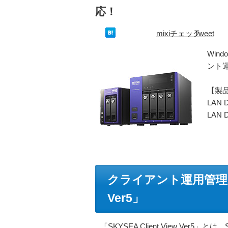
応！
mixiチェック
Tweet
Wind
ント運
【製
LAN
LAN
クライアント運用管理ソフト
Ver5」
「SKYSEA Client View Ver