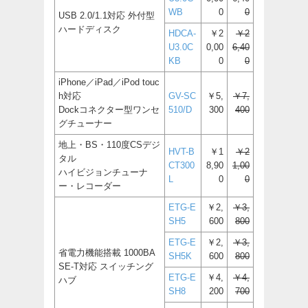
WB
0
0
USB 2.0/1.1対応 外付型
ハードディスク
HDCA-
￥2
￥2
U3.0C
0,00
6,40
KB
0
0
iPhone／iPad／iPod touc
h対応
GV-SC
￥5,
￥7,
Dockコネクター型ワンセ
510/D
300
400
グチューナー
地上・BS・110度CSデジ
HVT-B
￥1
￥2
タル
CT300
8,90
1,00
ハイビジョンチューナ
L
0
0
ー・レコーダー
ETG-E
￥2,
￥3,
SH5
600
800
ETG-E
￥2,
￥3,
省電力機能搭載 1000BA
SH5K
600
800
SE-T対応 スイッチング
ETG-E
￥4,
￥4,
ハブ
SH8
200
700