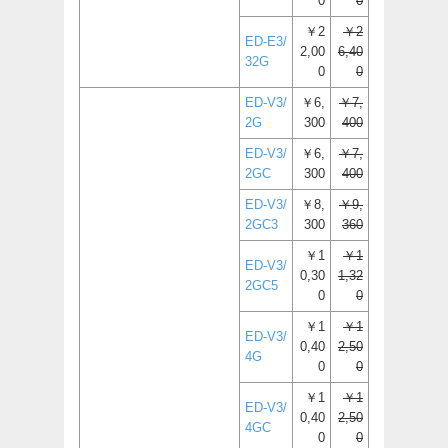
0
0
￥2
￥2
ED-E3/
2,00
6,40
32G
0
0
ED-V3/
￥6,
￥7,
2G
300
400
ED-V3/
￥6,
￥7,
2GC
300
400
ED-V3/
￥8,
￥9,
2GC3
300
360
￥1
￥1
ED-V3/
0,30
1,32
2GC5
0
0
￥1
￥1
ED-V3/
0,40
2,50
4G
0
0
￥1
￥1
ED-V3/
0,40
2,50
4GC
0
0