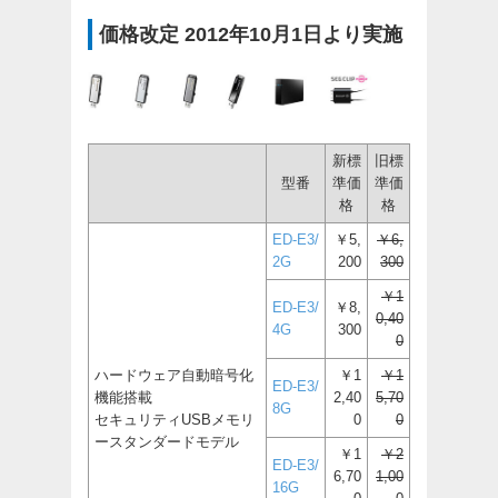
価格改定 2012年10月1日より実施
新標
旧標
型番
準価
準価
格
格
ED-E3/
￥5,
￥6,
2G
200
300
￥1
ED-E3/
￥8,
0,40
4G
300
0
ハードウェア自動暗号化
￥1
￥1
ED-E3/
機能搭載
2,40
5,70
8G
セキュリティUSBメモリ
0
0
ースタンダードモデル
￥1
￥2
ED-E3/
6,70
1,00
16G