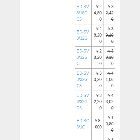
ED-SV
￥2
￥3
3/16G
4,80
2,42
C5
0
0
￥2
￥3
ED-SV
8,20
9,10
3/32G
0
0
ED-SV
￥2
￥3
3/32G
8,20
9,10
C
0
0
ED-SV
￥3
￥4
3/32G
0,20
1,06
C3
0
0
ED-SV
￥3
￥4
3/32G
2,20
3,02
C5
0
0
￥1
ED-SC
￥8,
0,80
3/1G
000
0
￥1