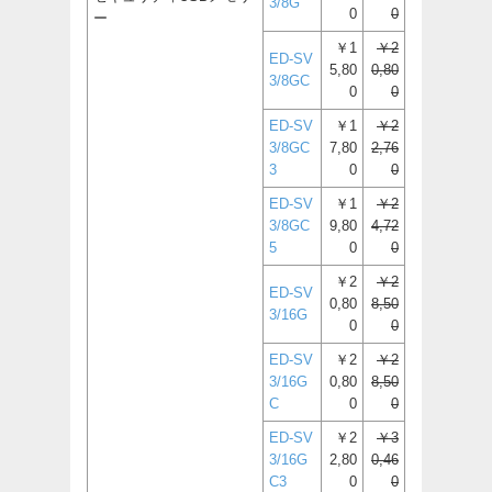
3/8G
0
0
ー
￥1
￥2
ED-SV
5,80
0,80
3/8GC
0
0
ED-SV
￥1
￥2
3/8GC
7,80
2,76
3
0
0
ED-SV
￥1
￥2
3/8GC
9,80
4,72
5
0
0
￥2
￥2
ED-SV
0,80
8,50
3/16G
0
0
ED-SV
￥2
￥2
3/16G
0,80
8,50
C
0
0
ED-SV
￥2
￥3
3/16G
2,80
0,46
C3
0
0