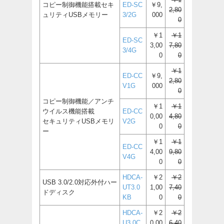
コピー制御機能搭載セキ
ED-SC
￥9,
2,80
ュリティUSBメモリー
3/2G
000
0
￥1
￥1
ED-SC
3,00
7,80
3/4G
0
0
￥1
ED-CC
￥9,
2,80
V1G
000
0
コピー制御機能／アンチ
￥1
￥1
ウイルス機能搭載
ED-CC
0,00
4,80
セキュリティUSBメモリ
V2G
0
0
ー
￥1
￥1
ED-CC
4,00
9,80
V4G
0
0
HDCA-
￥2
￥2
USB 3.0/2.0対応外付ハー
UT3.0
1,00
7,40
ドディスク
KB
0
0
HDCA-
￥2
￥2
U3.0C
0,00
6,40