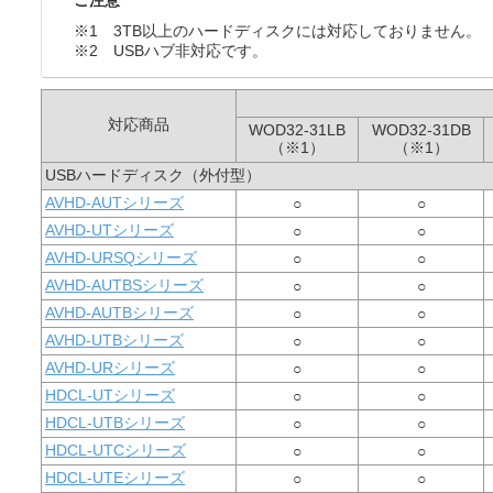
ご注意
※1 3TB以上のハードディスクには対応しておりません。
※2 USBハブ非対応です。
対応商品
WOD32-31LB
WOD32-31DB
（※1）
（※1）
USBハードディスク（外付型）
AVHD-AUTシリーズ
○
○
AVHD-UTシリーズ
○
○
AVHD-URSQシリーズ
○
○
AVHD-AUTBSシリーズ
○
○
AVHD-AUTBシリーズ
○
○
AVHD-UTBシリーズ
○
○
AVHD-URシリーズ
○
○
HDCL-UTシリーズ
○
○
HDCL-UTBシリーズ
○
○
HDCL-UTCシリーズ
○
○
HDCL-UTEシリーズ
○
○