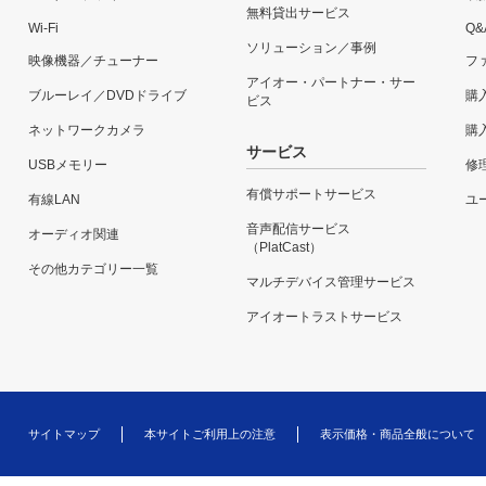
無料貸出サービス
Wi-Fi
Q&
ソリューション／事例
映像機器／チューナー
フ
アイオー・パートナー・サー
ブルーレイ／DVDドライブ
購
ビス
ネットワークカメラ
購
サービス
USBメモリー
修
有償サポートサービス
有線LAN
ユー
音声配信サービス
オーディオ関連
（PlatCast）
その他カテゴリー一覧
マルチデバイス管理サービス
アイオートラストサービス
サイトマップ
本サイトご利用上の注意
表示価格・商品全般について