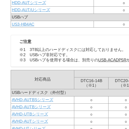
HDD-AUTシリーズ
○
HDD-AUT/Uシリーズ
○
USBハブ
US3-HB4AC
○
ご注意
※1 3TB以上のハードディスクには対応しておりません。
※2 USBハブ非対応です。
※3 USBハブを使用する場合は、別売りの
USB-ACADP5R
対応商品
DTC16-14B
DTC20
（※1）
（※
USBハードディスク（外付型）
AVHD-AUTBSシリーズ
○
○
AVHD-AUTBシリーズ
○
○
AVHD-UTBシリーズ
○
○
AVHD-AUTシリーズ
○
○
AVHD-UTシリーズ
○
○