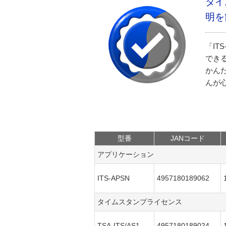
タイ
明を
「IT
できる
かん
んが
型番
JANコード
アプリケーション
ITS-APSN
4957180189062
タイムスタンプライセンス
TSA-ITS/AS1
4957180189024