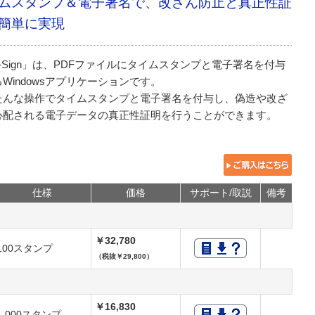
ムスタンプ＆電子署名で、改ざん防止と真正性証
簡単に実現
S-Sign」は、PDFファイルにタイムスタンプと電子署名を付与
Windowsアプリケーションです。
たんな操作でタイムスタンプと電子署名を付与し、偽造や改ざ
心配される電子データの真正性証明を行うことができます。
仕様
価格
サポート/取説
備考
￥32,780
100スタンプ
（税抜￥29,800）
￥16,830
1,000スタンプ