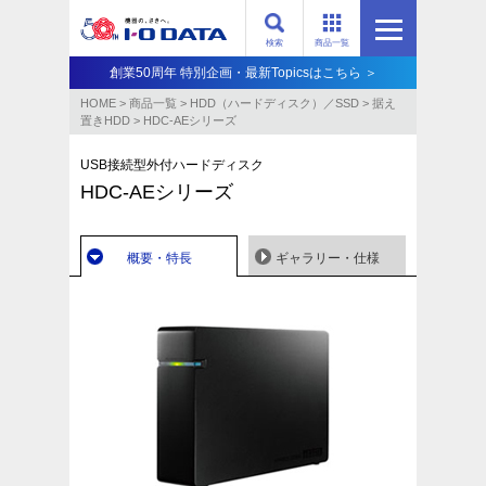
検索
商品一覧
創業50周年 特別企画・最新Topicsはこちら ＞
HOME
>
商品一覧
>
HDD（ハードディスク）／SSD
>
据え
置きHDD
>
HDC-AEシリーズ
USB接続型外付ハードディスク
HDC-AEシリーズ
概要・特長
ギャラリー・仕様