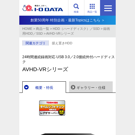
検索
商品一覧
創業50周年 特別企画・最新Topicsはこちら ＞
HOME
>
商品一覧
>
HDD（ハードディスク）／SSD
>
録画
用HDD／SSD
>
AVHD-VRシリーズ
関連カテゴリ
据え置きHDD
24時間連続録画対応 USB 3.0／2.0接続外付ハードディス
ク
AVHD-VRシリーズ
概要・特長
ギャラリー・仕様