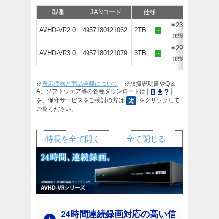
型番
JANコード
仕様
価格
￥23,100
AVHD-VR2.0
4957180121062
2TB
（税抜￥21,000）
￥29,260
AVHD-VR3.0
4957180121079
3TB
（税抜￥26,600）
※
表示価格と商品全般について
※取扱説明書やQ＆
A、ソフトウェア等の各種ダウンロードは
を、保守サービスをご検討の方は
をクリックして
ご覧ください。
特長を全て開く
全て閉じる
24時間連続録画対応の高い信