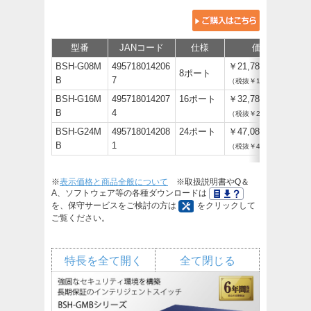
型番
JANコード
仕様
価格
BSH-G08M
495718014206
￥21,780
8ポート
B
7
（税抜￥19,800）
BSH-G16M
495718014207
16ポート
￥32,780
B
4
（税抜￥29,800）
BSH-G24M
495718014208
24ポート
￥47,080
B
1
（税抜￥42,800）
※
表示価格と商品全般について
※取扱説明書やQ＆
A、ソフトウェア等の各種ダウンロードは
を、保守サービスをご検討の方は
をクリックして
ご覧ください。
特長を全て開く
全て閉じる