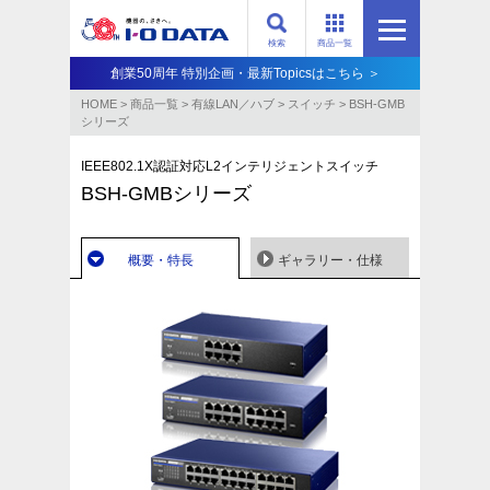
検索
商品一覧
創業50周年 特別企画・最新Topicsはこちら ＞
HOME
>
商品一覧
>
有線LAN／ハブ
>
スイッチ
>
BSH-GMB
シリーズ
IEEE802.1X認証対応L2インテリジェントスイッチ
BSH-GMBシリーズ
概要・特長
ギャラリー・仕様