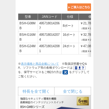
型番
JANコード
仕様
価格
BSH-G08M
495718014206
￥21,780
8ポート
B
7
（税抜￥19,800）
BSH-G16M
495718014207
16ポート
￥32,780
B
4
（税抜￥29,800）
BSH-G24M
495718014208
24ポート
￥47,080
B
1
（税抜￥42,800）
※
表示価格と商品全般について
※取扱説明書やQ＆
A、ソフトウェア等の各種ダウンロードは
を、保守サービスをご検討の方は
をクリックして
ご覧ください。
特長を全て開く
全て閉じる