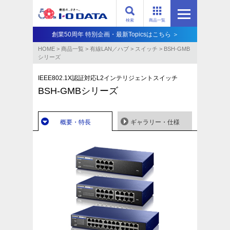
検索
商品一覧
創業50周年 特別企画・最新Topicsはこちら ＞
HOME
>
商品一覧
>
有線LAN／ハブ
>
スイッチ
>
BSH-GMB
シリーズ
IEEE802.1X認証対応L2インテリジェントスイッチ
BSH-GMBシリーズ
概要・特長
ギャラリー・仕様