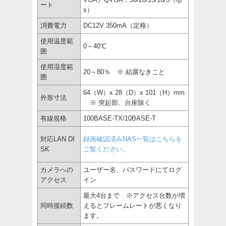
ート
s）
消費電力
DC12V 350mA（定格）
使用温度範
0～40℃
囲
使用湿度範
20～80％ ※ 結露なきこと
囲
64（W）x 28（D）x 101（H）mm
外形寸法
※ 突起部、台座除く
有線規格
100BASE-TX/10BASE-T
対応LAN DI
録画確認済みNAS一覧はこちらを
SK
ご覧ください。
カメラへの
ユーザー名、パスワードにてログ
アクセス
イン
最大4台まで ※アクセス台数が増
同時接続数
えるとフレームレートが悪くなり
ます。