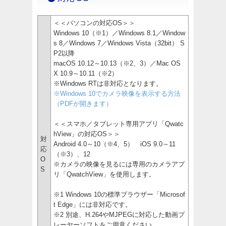
＜＜パソコンの対応OS＞＞
Windows 10（※1）／Windows 8.1／Window
s 8／Windows 7／Windows Vista（32bit） S
P2以降
macOS 10.12～10.13（※2、3）／Mac OS
X 10.9～10.11（※2）
※Windows RTは非対応となります。
※Windows 10でカメラ映像を表示する方法
（PDFが開きます）
＜＜スマホ／タブレット専用アプリ「Qwatc
hView」の対応OS＞＞
対
Android 4.0～10（※4、5） iOS 9.0～11
応
（※3）、12
O
※カメラの映像を見るには専用のカメラアプ
S
リ「QwatchView」を使用します。
※1 Windows 10の標準ブラウザー「Microsof
t Edge」には非対応です。
※2 別途、H.264やMJPEGに対応した動画プ
レーヤーソフトをご用意ください。