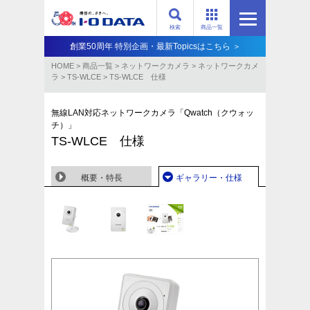
検索
商品一覧
創業50周年 特別企画・最新Topicsはこちら ＞
HOME
>
商品一覧
>
ネットワークカメラ
>
ネットワークカメ
ラ
>
TS-WLCE
>
TS-WLCE 仕様
無線LAN対応ネットワークカメラ「Qwatch（クウォッ
チ）」
TS-WLCE 仕様
概要・特長
ギャラリー・仕様