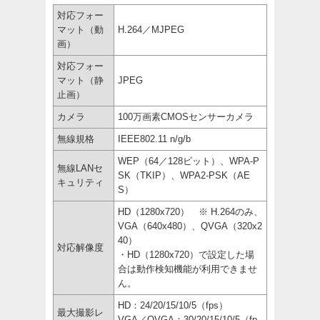
対応フォー
マット（動
H.264／MJPEG
画）
対応フォー
マット（静
JPEG
止画）
カメラ
100万画素CMOSセンサーカメラ
無線規格
IEEE802.11 n/g/b
WEP（64／128ビット）、WPA-P
無線LANセ
SK（TKIP）、WPA2-PSK（AE
キュリティ
S）
HD（1280x720） ※ H.264のみ、
VGA（640x480）、QVGA（320x2
40）
対応解像度
・HD（1280x720）で設定した場
合は動作検知機能が利用できませ
ん。
HD：24/20/15/10/5（fps）
最大撮影レ
VGA／QVGA：30/20/15/10/5（fp