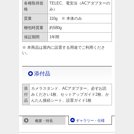
各種取得規
TELEC、電安法（ACアダプターの
格
み）
質量
110g ※ 本体のみ
梱包時質量
約580g
保証期間
1年間
※ 本商品は屋内に設置する用途でご利用くださ
い。
添付品
添
カメラスタンド、ACアダプター、必ずお読
付
みください1枚、セットアップガイド2枚、か
品
んたん接続シート、設置ガイド1枚
ギャラリー・仕様
概要・特長