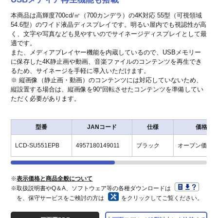
本商品は高輝度700cd/㎡（700カンデラ）の4K対応 55型（可視領域
54.6型）のワイド液晶ディスプレイです。明るい屋内でも視認性が高
く、文字や写真なども見やすいのでサイネージディスプレイとして最
適です。
また、メディアプレイヤー機能を内蔵しているので、USBメモリー
に保存した4K静止画や動画、音楽ファイルのコンテンツを再生でき
るため、サイネージを手軽に導入いただけます。
※ 縦画像（静止画・動画）のコンテンツには対応していないため、
縦設置する場合は、縦画像を90°回転させたコンテンツを準備してい
ただく必要があります。
型番
JANコード
仕様
価格
LCD-SU551EPB
4957180149011
ブラック
オープン価格
※
表示価格と商品全般について
※取扱説明書やQ＆A、ソフトウェア等の各種ダウンロードは
を、保守サービスをご検討の方は
をクリックしてご覧ください。