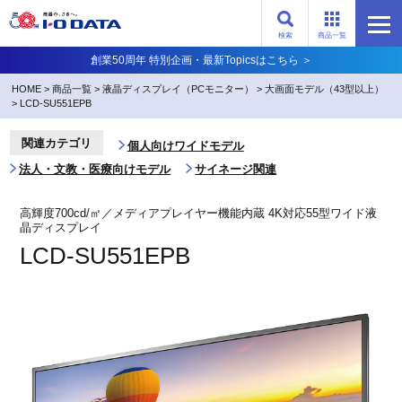
検索
商品一覧
創業50周年 特別企画・最新Topicsはこちら ＞
HOME
>
商品一覧
>
液晶ディスプレイ（PCモニター）
>
大画面モデル（43型以上）
>
LCD-SU551EPB
関連カテゴリ
個人向けワイドモデル
法人・文教・医療向けモデル
サイネージ関連
高輝度700cd/㎡／メディアプレイヤー機能内蔵 4K対応55型ワイド液
晶ディスプレイ
LCD-SU551EPB