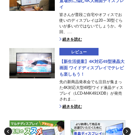
置場所に悩む4K大画面ディスプレ
イ
皆さんが普段ご自宅やオフィスでお
使いのディスプレイは20～30型ぐら
いが多いのではないでしょうか。今
回、....
続きを読む
レビュー
【新生活提案】4K対応49型液晶大
画面 ワイドディスプレイでテレビ
も楽しもう！
先の新商品発表会でも注目が集まっ
た4K対応大型49型ワイド液晶ディス
プレイ（LCD-M4K491XDB）が発売
されま....
続きを読む