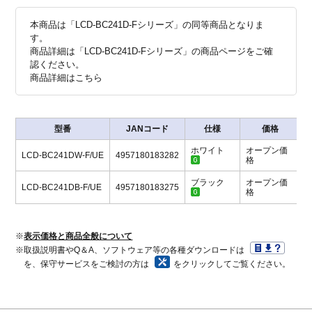
本商品は「LCD-BC241D-Fシリーズ」の同等商品となりま
す。
商品詳細は「LCD-BC241D-Fシリーズ」の商品ページをご確
認ください。
商品詳細はこちら
型番
JANコード
仕様
価格
ホワイト
オープン価
LCD-BC241DW-F/UE
4957180183282
格
ブラック
オープン価
LCD-BC241DB-F/UE
4957180183275
格
※
表示価格と商品全般について
※取扱説明書やQ＆A、ソフトウェア等の各種ダウンロードは
を、保守サービスをご検討の方は
をクリックしてご覧ください。