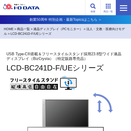
検索
商品一覧
創業50周年 特別企画・最新Topicsはこちら ＞
HOME
>
商品一覧
>
液晶ディスプレイ（PCモニター）
>
法人・文教・医療向けモデ
ル
>
LCD-BC241D-F/UEシリーズ
USB Type-C®搭載＆フリースタイルスタンド採用23.8型ワイド液晶
ディスプレイ（BizCrysta）（特定販路専売品）
LCD-BC241D-F/UEシリーズ