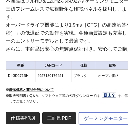
本商品はフルHD＆120Hz対応の27型ゲーミングモニター「G
三辺フレームレスで広視野角なHFSパネルを採用し、
す。
オーバードライブ機能により1.9ms［GTG］の高速応答や
秒）」の低遅延での動作を実現。各種画質設定も充実し
ーのエントリーモデルとして最適です。
さらに、本商品は安心の無輝点保証付き。安心してご購
型番
JANコード
仕様
価格
DI-GD271SH
4957180176451
ブラック
オープン価格
※
表示価格と商品全般について
※取扱説明書やQ＆A、ソフトウェア等の各種ダウンロードは
を、
してご覧ください。
三面図PDF
ゲーミングモニター「G