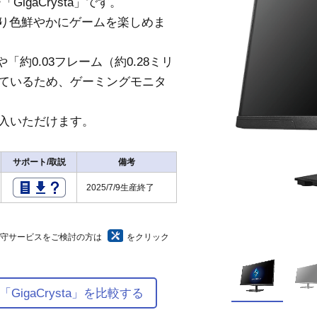
igaCrysta」です。
より色鮮やかにゲームを楽しめま
「約0.03フレーム（約0.28ミリ
ているため、ゲーミングモニタ
入いただけます。
サポート/取説
備考
2025/7/9生産終了
保守サービスをご検討の方は
をクリック
igaCrysta」を比較する