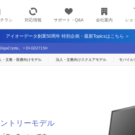
チラシ
対応情報
サポート・Q&A
会社案内
ショ
アイオーデータ創業50周年 特別企画・最新Topicsはこちら ＞
aCrysta」
>
DI-GD271SH
人・文教・医療
向けモデル
法人・文教向け
スクエアモデル
モバイル
型エントリーモデル