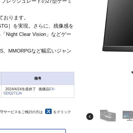
リフレッシュレートの27型ゲーミ
を受けております。
GTG］を実現。さらに、残像感を
ht Clear Vision」などゲー
、FPS、MMORPGなど幅広いジャン
備考
2024/4/24生産終了 後継品
EX-
GDQ271JA
保守サービスをご検討の方は
をクリック