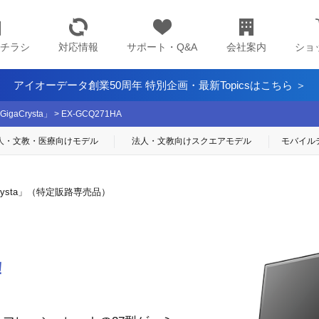
チラシ
対応情報
サポート・Q&A
会社案内
ショ
アイオーデータ創業50周年 特別企画・最新Topicsはこちら ＞
aCrysta」
>
EX-GCQ271HA
人・文教・医療
向けモデル
法人・文教向け
スクエアモデル
モバイル
rysta」（特定販路専売品）
！