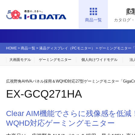
商品一覧
カタログ・
HOME
>
商品一覧
>
液晶ディスプレイ（PCモニター）
>
ゲーミングモニター「Gig
大画面モデル
ゲーミングモニター
個人向け
ワイドモデル
法
広視野角AHVAパネル採用＆WQHD対応27型ゲーミングモニター「GigaC
EX-GCQ271HA
Clear AIM機能でさらに残像感を低減
WQHD対応ゲーミングモニター