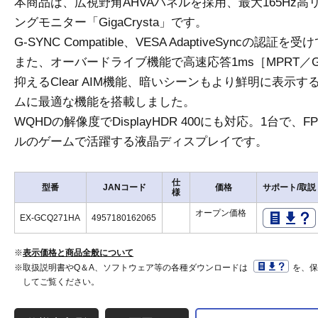
本商品は、広視野角AHVAパネルを採用、最大165Hz高
ングモニター「GigaCrysta」です。
G-SYNC Compatible、VESA AdaptiveSyncの認証
また、オーバードライブ機能で高速応答1ms［MPRT／
抑えるClear AIM機能、暗いシーンもより鮮明に表示する「Nig
ムに最適な機能を搭載しました。
WQHDの解像度でDisplayHDR 400にも対応。1台で
ルのゲームで活躍する液晶ディスプレイです。
仕
型番
JANコード
価格
サポート/取説
様
オープン価格
EX-GCQ271HA
4957180162065
※
表示価格と商品全般について
※取扱説明書やQ＆A、ソフトウェア等の各種ダウンロードは
を、
してご覧ください。