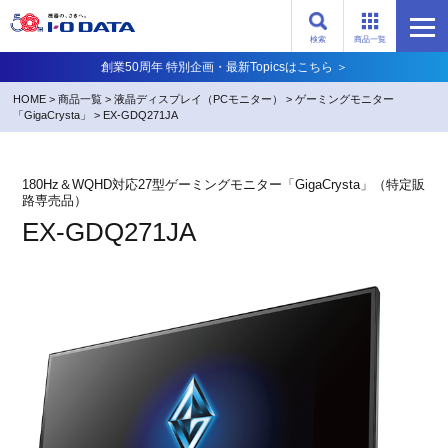
検索
商品一覧
創業50周年 特別企画・最新Topicsはこちら ＞
HOME
>
商品一覧
>
液晶ディスプレイ（PCモニター）
>
ゲーミングモニター
「GigaCrysta」
>
EX-GDQ271JA
180Hz＆WQHD対応27型ゲーミングモニター「GigaCrysta」（特定販
路専売品）
EX-GDQ271JA