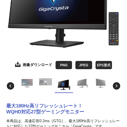
画像ダウンロード
画像ダウンロード
画像ダウンロード
画像ダウンロード
画像ダウンロード
画像ダウンロード
画像ダウンロード
PNG
JPEG
JPEG
JPEG
JPEG
JPEG
JPEG
JPEG
EPS形式
EPS形式
EPS形式
EPS形式
EPS形式
EPS形式
EPS形式
最大180Hz高リフレッシュレート！
WQHD対応27型ゲーミングモニター
本商品は、高速応答0.2ms［GTG］、最大180Hz高リフレッシュレー
トに対応した27型ゲーミングモニター「GigaCrysta」です。