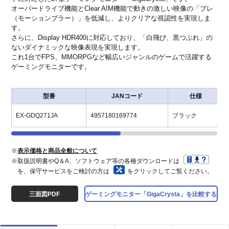
オーバードライブ機能とClear AIM機能で動きの激しい映像の「ブレ
（モーションブラー）」を低減し、よりクリアな視認性を実現しま
す。
さらに、Display HDR400に対応しており、「白飛び、黒つぶれ」の
ないダイナミックな映像表現を実現します。
これ1台でFPS、MMORPGなど幅広いジャンルのゲームで活躍する
ゲーミングモニターです。
型番
JANコード
仕様
EX-GDQ271JA
4957180169774
ブラック
※
表示価格と商品全般について
※取扱説明書やQ＆A、ソフトウェア等の各種ダウンロードは
を、保守サービスをご検討の方は
をクリックしてご覧ください。
三面図PDF
ゲーミングモニター「GigaCrysta」を比較する