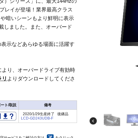
スタ）シリーズ」に、最大144Hzの
スプレイが登場！業界最高クラス
ードや暗いシーンもより鮮明に表示
機能を搭載しました。また、オーバード
の表示などあらゆる場面に活躍す
により、オーバードライブ有効時
ラリ
よりダウンロードしてくださ
ート/取説
備考
2020/1/29生産終了 後継品
LCD-GD243UDB-F
保守サービスをご検討の方は
をクリック