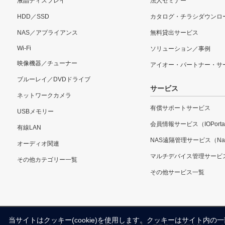
液晶ディスプレイ
法人セミナー
HDD／SSD
カタログ・チラシダウンロ
NAS／アプライアンス
無料貸出サービス
Wi-Fi
ソリューション／事例
映像機器／チューナー
アイオー・パートナー・サ
ブルーレイ／DVDドライブ
サービス
ネットワークカメラ
有償サポートサービス
USBメモリー
会員情報サービス（IOPorta
有線LAN
NAS遠隔管理サービス（Nar
オーディオ関連
マルチデバイス管理サービ
その他カテゴリー一覧
その他サービス一覧
当サイトはクッキー(cookie)を使用します。クッキーはサイト