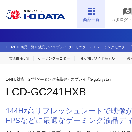
商品一覧
カタログ・
HOME
>
商品一覧
>
液晶ディスプレイ（PCモニター）
>
ゲーミングモニター「Gig
大画面モデル
ゲーミングモニター
個人向け
ワイドモデル
法
144Hz対応 24型ゲーミング液晶ディスプレイ「GigaCrysta」
LCD-GC241HXB
144Hz高リフレッシュレートで映像
FPSなどに最適なゲーミング液晶デ