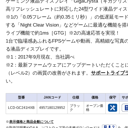
ゲーミング液晶ディスプレイ「GigaCrysta（ギガクリ
高リフレッシュレートに対応した24型ワイド液晶ディ
※1の「0.05フレーム（約0.35ミリ秒）」の低遅延モ
する「Night Clear Vision」などゲームに最適な
ライブ機能で約1ms［GTG］※2の高速応答を実現！
1台で臨場感あふれるFPSゲームや動画、高精細な写真
る液晶ディスプレイです。
※1：2017年9月現在、当社調べ
※2：最新ファームウェアにアップデートいただくこと
（レベル2）の画質の改善がされます。
サポートライブ
い。
型番
JANコード
仕様
価格
保守
サポ
ブラッ
オープン価
LCD-GC241HXB
4957180129952
ク
格
※
表示価格と商品全般について
※取扱説明書やQ＆A、ソフトウェア等の各種ダウンロードは
を、