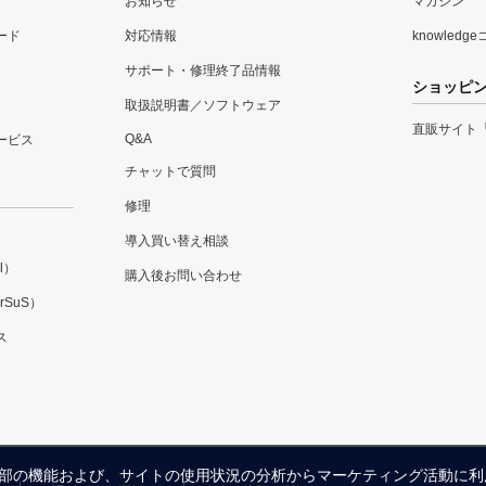
お知らせ
マガジン
ード
対応情報
knowledg
サポート・修理終了品情報
ショッピ
取扱説明書／ソフトウェア
直販サイト
Q&A
ービス
チャットで質問
修理
導入買い替え相談
l）
購入後お問い合わせ
SuS）
ス
内の一部の機能および、サイトの使用状況の分析からマーケティング活動に