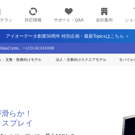
チラシ
対応情報
サポート・Q&A
会社案内
ショ
アイオーデータ創業50周年 特別企画・最新Topicsはこちら ＞
aCrysta」
>
LCD-GC241HXB
人・文教・医療
向けモデル
法人・文教向け
スクエアモデル
モバイル
が滑らか！
ィスプレイ