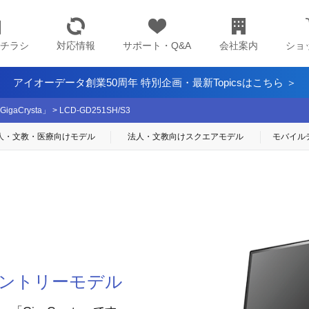
チラシ
対応情報
サポート・Q&A
会社案内
ショ
アイオーデータ創業50周年 特別企画・最新Topicsはこちら ＞
aCrysta」
>
LCD-GD251SH/S3
人・文教・医療
向けモデル
法人・文教向け
スクエアモデル
モバイル
型エントリーモデル