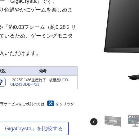
GigaCrysta」です。
より色鮮やかにゲームを楽しめま
「約0.03フレーム（約0.28ミリ
ているため、ゲーミングモニタ
入いただけます。
取説
備考
2025/11/26生産終了 後継品
LCD-
GD243UDB-F/S3
保守サービスをご検討の方は
をクリック
igaCrysta」を比較する