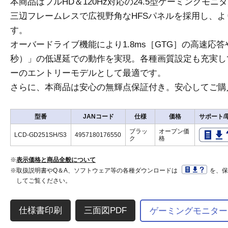
本商品はフルHD＆120Hz対応の24.5型ゲーミングモニター「
三辺フレームレスで広視野角なHFSパネルを採用し、
す。
オーバードライブ機能により1.8ms［GTG］の高速応答や
秒）」の低遅延での動作を実現。各種画質設定も充実し
ーのエントリーモデルとして最適です。
さらに、本商品は安心の無輝点保証付き。安心してご購
型番
JANコード
仕様
価格
サポート/
ブラッ
オープン価
LCD-GD251SH/S3
4957180176550
ク
格
※
表示価格と商品全般について
※取扱説明書やQ＆A、ソフトウェア等の各種ダウンロードは
を、
してご覧ください。
三面図PDF
ゲーミングモニター「G