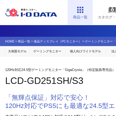
商品一覧
カタログ・
HOME
>
商品一覧
>
液晶ディスプレイ（PCモニター）
>
ゲーミングモニター「Gig
大画面モデル
ゲーミングモニター
個人向け
ワイドモデル
法
120Hz対応24.5型ゲーミングモニター「GigaCrysta」（特定販路専売品）
LCD-GD251SH/S3
「無輝点保証」対応で安心！
120Hz対応でPS5にも最適な24.5