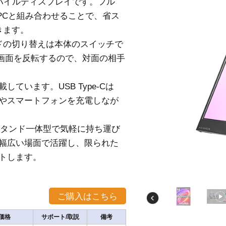
バイルディスプレイです。フル
ートPCと組み合わせることで、省ス
きます。
ドの切り替えは本体のスイッチで
画面を反転するので、対面の相手
載しています。USB Type-Cは
Cやスマートフォンを充電しなが
スタンド一体型で気軽に持ち運び
幅広い場面で活躍し、限られた
トします。
。
価格
サポート/取説
備考