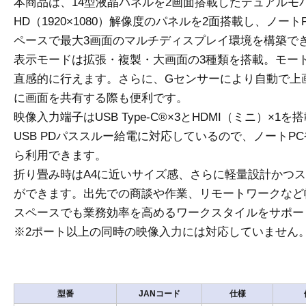
本商品は、14型液晶パネルを2画面搭載したデュアルモ
HD（1920×1080）解像度のパネルを2面搭載し、ノ
ペースで最大3画面のマルチディスプレイ環境を構築で
表示モードは拡張・複製・大画面の3種類を搭載。モー
直感的に行えます。さらに、Gセンサーにより自動で上
に画面を共有する際も便利です。
映像入力端子はUSB Type-C®×3とHDMI（ミニ）×1を搭
USB PDパススルー給電に対応しているので、ノートP
ら利用できます。
折り畳み時はA4に近いサイズ感、さらに軽量設計かつ
ができます。出先での商談や作業、リモートワークなど
スペースでも業務効率を高めるワークスタイルをサポー
※2ポート以上の同時の映像入力には対応していません
型番
JANコード
仕様