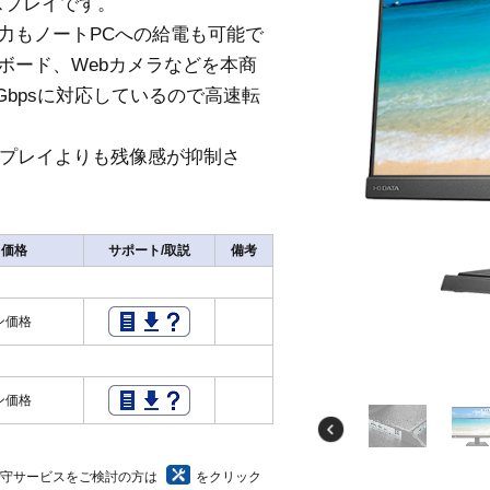
ィスプレイです。
像出力もノートPCへの給電も可能で
ボード、Webカメラなどを本商
Gbpsに対応しているので高速転
ィスプレイよりも残像感が抑制さ
価格
サポート/取説
備考
ン価格
ン価格
保守サービスをご検討の方は
をクリック