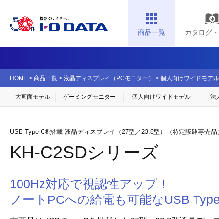
商品一覧
カタログ・
HOME
>
商品一覧
>
液晶ディスプレイ（PCモニター）
>
個人向けワイドモデル
大画面モデル
ゲーミングモニター
個人向け
ワイドモデル
法
USB Type-C®搭載 液晶ディスプレイ（27型／23.8型）（特定販路専売品
KH-C2SDシリーズ
100Hz対応で視認性アップ！
ノートPCへの給電も可能なUSB Type