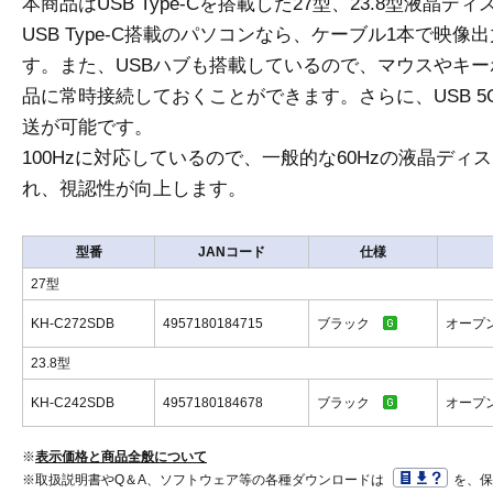
本商品はUSB Type-Cを搭載した27型、23.8型液晶デ
USB Type-C搭載のパソコンなら、ケーブル1本で映
す。また、USBハブも搭載しているので、マウスやキー
品に常時接続しておくことができます。さらに、USB 5
送が可能です。
100Hzに対応しているので、一般的な60Hzの液晶デ
れ、視認性が向上します。
型番
JANコード
仕様
27型
KH-C272SDB
4957180184715
ブラック
オープ
23.8型
KH-C242SDB
4957180184678
ブラック
オープ
※
表示価格と商品全般について
※取扱説明書やQ＆A、ソフトウェア等の各種ダウンロードは
を、