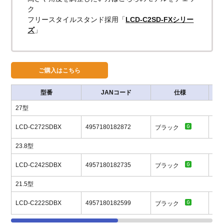
ク
フリースタイルスタンド採用「
LCD-C2SD-FXシリー
ズ
」
型番
JANコード
仕様
27型
LCD-C272SDBX
4957180182872
オ
ブラック
23.8型
LCD-C242SDBX
4957180182735
オ
ブラック
21.5型
LCD-C222SDBX
4957180182599
オ
ブラック