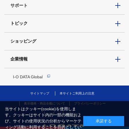
サポート
トピック
ショッピング
企業情報
I-O DATA Global
サイトマップ
本サイトご利用上の注意
表示価格・商品全般について
プライバシーポリシー
当サイトはクッキー(cookie)を使用しま
セキュリティポリシー
す。クッキーはサイト内の一部の機能およ
び、サイトの使用状況の分析からマーケテ
承諾する
ィング活動に利用することを目的としてい