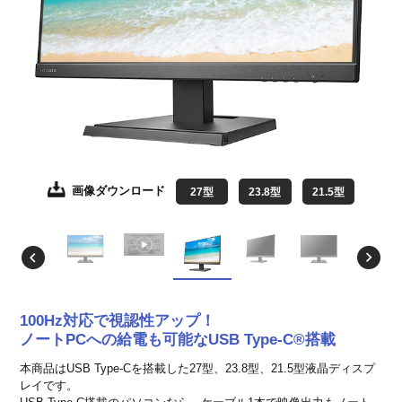
画像ダウンロード
画像ダウンロード
画像ダウンロード
画像ダウンロード
画像ダウンロード
画像ダウンロード
27型
27型
27型
27型
27型
27型
23.8型
23.8型
23.8型
23.8型
23.8型
23.8型
21.5型
21.5型
21.5型
21.5型
21.5型
21.5型
100Hz対応で視認性アップ！
ノートPCへの給電も可能なUSB Type-C®搭載
本商品はUSB Type-Cを搭載した27型、23.8型、21.5型液晶ディスプ
レイです。