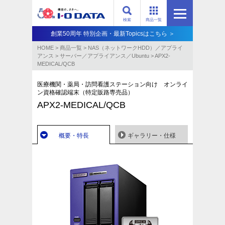
検索
商品一覧
創業50周年 特別企画・最新Topicsはこちら ＞
HOME
>
商品一覧
>
NAS（ネットワークHDD）／アプライ
アンス​
>
サーバー／アプライアンス／Ubuntu
>
APX2-
MEDICAL/QCB
医療機関・薬局・訪問看護ステーション向け オンライ
ン資格確認端末（特定販路専売品）
APX2-MEDICAL/QCB
概要・特長
ギャラリー・仕様