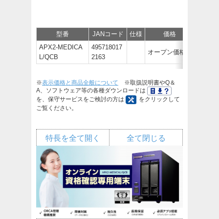
型番
JANコード
仕様
価格
サポー
APX2-MEDICA
495718017
オープン価格
L/QCB
2163
※
表示価格と商品全般について
※取扱説明書やQ＆
A、ソフトウェア等の各種ダウンロードは
を、保守サービスをご検討の方は
をクリックして
ご覧ください。
特長を全て開く
全て閉じる