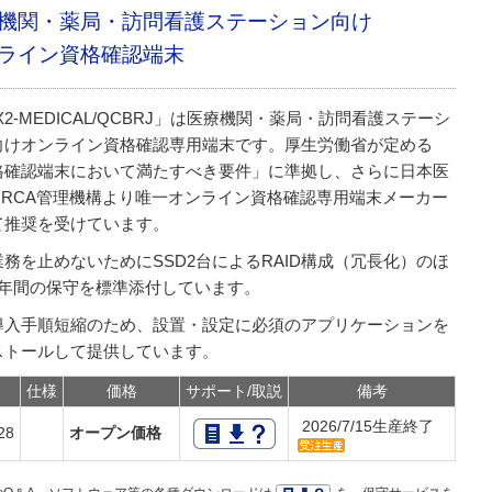
機関・薬局・訪問看護ステーション向け
ライン資格確認端末
X2-MEDICAL/QCBRJ」は医療機関・薬局・訪問看護ステーシ
向けオンライン資格確認専用端末です。厚生労働省が定める
格確認端末において満たすべき要件」に準拠し、さらに日本医
ORCA管理機構より唯一オンライン資格確認専用端末メーカー
て推奨を受けています。
務を止めないためにSSD2台によるRAID構成（冗長化）のほ
5年間の保守を標準添付しています。
導入手順短縮のため、設置・設定に必須のアプリケーションを
ストールして提供しています。
仕様
価格
サポート/取説
備考
2026/7/15生産終了
28
オープン価格