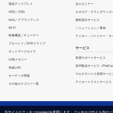
液晶ディスプレイ
法人セミナー
HDD／SSD
カタログ・チラシダウンロ
NAS／アプライアンス
無料貸出サービス
Wi-Fi
ソリューション／事例
映像機器／チューナー
アイオー・パートナー・サ
ブルーレイ／DVDドライブ
サービス
ネットワークカメラ
有償サポートサービス
USBメモリー
音声配信サービス（PlatCas
有線LAN
マルチデバイス管理サービ
オーディオ関連
アイオートラストサービス
その他カテゴリー一覧
当サイトはクッキー(cookie)を使用します。クッキーはサイト
サイトマップ
本サイトご利用上の注意
表示価格・商品全般について