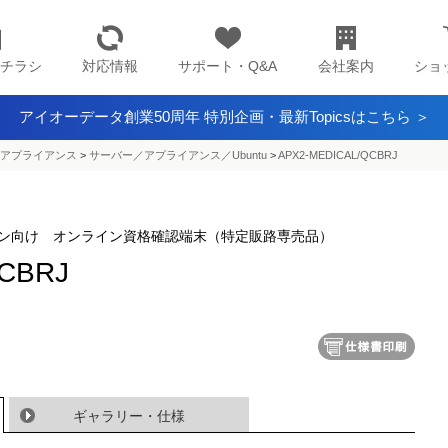
チラシ
対応情報
サポート・Q&A
会社案内
ショ
アイオーデータ創業50周年 特別企画・最新Topicsはこちら ＞
アプライアンス​
>
サーバー／アプライアンス／Ubuntu
>
APX2-MEDICAL/QCBRJ
ン向け オンライン資格確認端末（特定販路専売品）
QCBRJ
ギャラリー・仕様