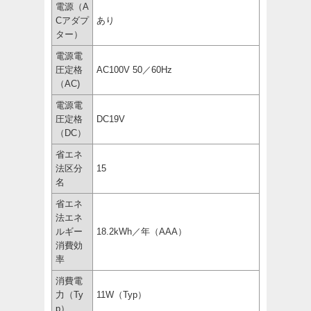
電源（A
Cアダプ
あり
ター）
電源電
圧定格
AC100V 50／60Hz
（AC)
電源電
圧定格
DC19V
（DC）
省エネ
法区分
15
名
省エネ
法エネ
ルギー
18.2kWh／年（AAA）
消費効
率
消費電
力（Ty
11W（Typ）
p）