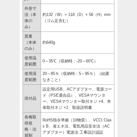
外形寸
法（本
約132（W）× 118（D）× 56（H）mm
体の
（ゴム足含む）
み）
質量
（本体
約640g
のみ）
使用温
0～35℃（収納時：-20～60℃）
度範囲
使用湿
20～85％（収納時：5～95％）（結露
度範囲
なきこと）
設定用USB、ACアダプター、電源コー
ド（PSE適合品）、VESAマウンタ
添付品
ー、VESAマウンター取付ネジ ×4、本
体取付ネジ ×2、取扱説明書
各種取
RoHS指令準拠（10物質）、VCCI Clas
得規
s B、省エネ法、電気用品安全法（AC
格・法
アダプター）電波法 工事設計認証
規制