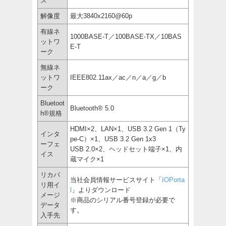
ス
解像度
最大3840x2160@60p
有線ネ
1000BASE-T／100BASE-TX／10BAS
ットワ
E-T
ーク
無線ネ
ットワ
IEEE802.11ax／ac／n／a／g／b
ーク
Bluetoot
Bluetooth® 5.0
h®規格
HDMI×2、LAN×1、USB 3.2 Gen 1（Ty
インタ
pe-C）×1、USB 3.2 Gen 1x3
ーフェ
USB 2.0×2、ヘッドセット端子×1、内
イス
蔵マイク×1
リカバ
当社会員情報サービスサイト「
IOPorta
リ用イ
l
」よりダウンロード
メージ
※商品のシリアル番号登録が必要で
データ
す。
入手先