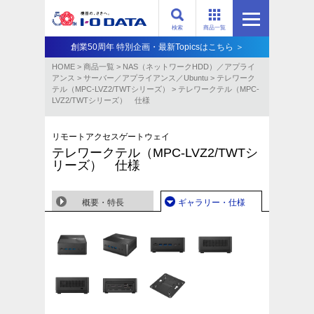
検索
商品一覧
創業50周年 特別企画・最新Topicsはこちら ＞
HOME
>
商品一覧
>
NAS（ネットワークHDD）／アプライ
アンス​
>
サーバー／アプライアンス／Ubuntu
>
テレワーク
テル（MPC-LVZ2/TWTシリーズ）
>
テレワークテル（MPC-
LVZ2/TWTシリーズ） 仕様
リモートアクセスゲートウェイ
テレワークテル（MPC-LVZ2/TWTシ
リーズ） 仕様
概要・特長
ギャラリー・仕様