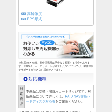
高解像度
EPS形式
※対応OSや仕様、動作環境等は予告なく変更する場合がありま
す。※OSメーカーのサポートが終了したOSについては、動作保証
やサポートができない場合があります。
対応機種
対
本商品は交換・増設用カートリッジです。対
応
応商品について詳しくは、
RAID NAS交換ハ
商
ードディスク対応表
をご確認ください。
品