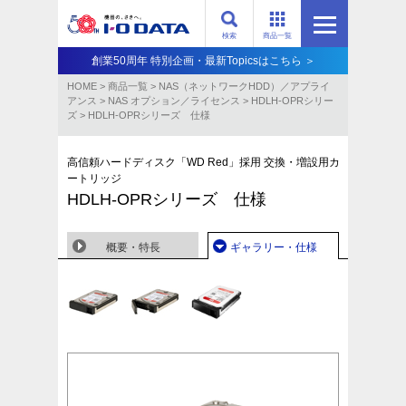
検索
商品一覧
創業50周年 特別企画・最新Topicsはこちら ＞
HOME
>
商品一覧
>
NAS（ネットワークHDD）／アプライ
アンス​
>
NAS オプション／ライセンス
>
HDLH-OPRシリー
ズ
>
HDLH-OPRシリーズ 仕様
高信頼ハードディスク「WD Red」採用 交換・増設用カ
ートリッジ
HDLH-OPRシリーズ 仕様
概要・特長
ギャラリー・仕様