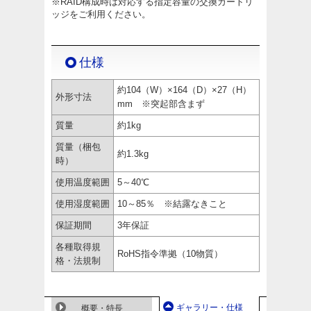
※RAID構成時は対応する指定容量の交換カートリ
ッジをご利用ください。
仕様
約104（W）×164（D）×27（H）
外形寸法
mm ※突起部含まず
質量
約1kg
質量（梱包
約1.3kg
時）
使用温度範囲
5～40℃
使用湿度範囲
10～85％ ※結露なきこと
保証期間
3年保証
各種取得規
RoHS指令準拠（10物質）
格・法規制
ギャラリー・仕様
概要・特長