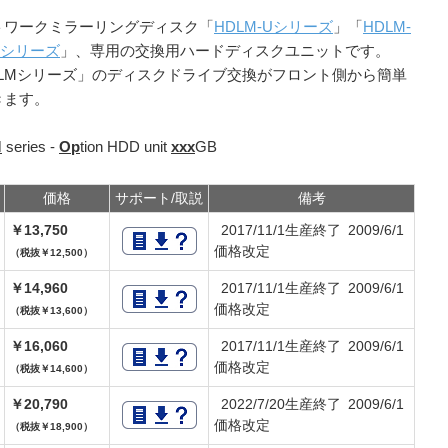
トワークミラーリングディスク「
HDLM-Uシリーズ
」「
HDLM-
Nシリーズ
」、専用の交換用ハードディスクユニットです。
DLMシリーズ」のディスクドライブ交換がフロント側から簡単
きます。
M
series -
Op
tion HDD unit
xxx
GB
価格
サポート/取説
備考
￥13,750
2017/11/1生産終了 2009/6/1
価格改定
（税抜￥12,500）
￥14,960
2017/11/1生産終了 2009/6/1
価格改定
（税抜￥13,600）
￥16,060
2017/11/1生産終了 2009/6/1
価格改定
（税抜￥14,600）
￥20,790
2022/7/20生産終了 2009/6/1
価格改定
（税抜￥18,900）