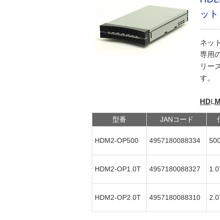
ット
ネット
専用の
リー
す。
HD
L
M
型番
JANコード
HDM2-OP500
4957180088334
50
HDM2-OP1.0T
4957180088327
1.
HDM2-OP2.0T
4957180088310
2.