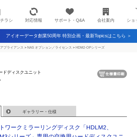
チラシ
対応情報
サポート・Q&A
会社案内
ショ
アイオーデータ創業50周年 特別企画・最新Topicsはこちら ＞
アプライアンス​
>
NAS オプション／ライセンス
>
HDM2-OPシリーズ
ハードディスクユニット
ズ
ギャラリー・仕様
トワークミラーリングディスク「HDLM2、
LM3シリーズ」専用の交換用ハードディスクユニ