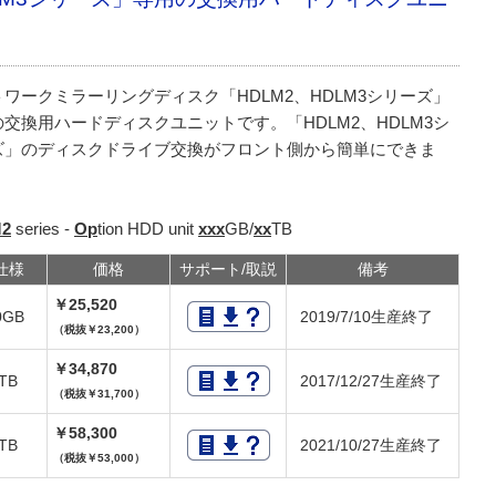
ワークミラーリングディスク「HDLM2、HDLM3シリーズ」
交換用ハードディスクユニットです。「HDLM2、HDLM3シ
ズ」のディスクドライブ交換がフロント側から簡単にできま
2
series -
Op
tion HDD unit
xxx
GB/
xx
TB
仕様
価格
サポート/取説
備考
￥25,520
0GB
2019/7/10生産終了
（税抜￥23,200）
￥34,870
0TB
2017/12/27生産終了
（税抜￥31,700）
￥58,300
0TB
2021/10/27生産終了
（税抜￥53,000）