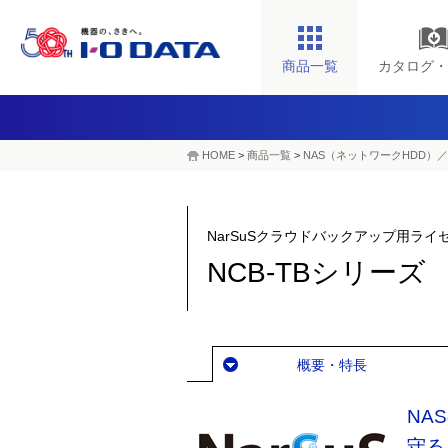
商品一覧
カタログ・
HOME
>
商品一覧
>
NAS（ネットワークHDD）／
NarSuSクラウドバックアップ用ライ
NCB-TBシリーズ
概要・特長
NA
守る