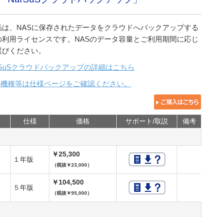
品は、NASに保存されたデータをクラウドへバックアップする
の利用ライセンスです。NASのデータ容量とご利用期間に応じ
選びください。
rSuSクラウドバックアップの詳細はこちら
応機種等は仕様ページをご確認ください。
仕様
価格
サポート/取説
備考
￥25,300
１年版
（税抜￥23,000）
￥104,500
５年版
（税抜￥95,000）