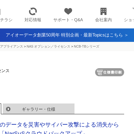
チラシ
対応情報
サポート・Q&A
会社案内
ショ
アイオーデータ創業50周年 特別企画・最新Topicsはこちら ＞
アプライアンス​
>
NAS オプション／ライセンス
>
NCB-TBシリーズ
センス
ギャラリー・仕様
Sのデータを災害やサイバー攻撃による消失から
「NarSuSクラウドバックアップ」