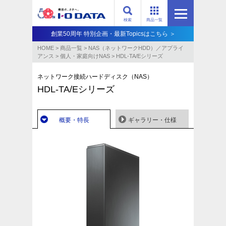
検索
商品一覧
創業50周年 特別企画・最新Topicsはこちら ＞
HOME
>
商品一覧
>
NAS（ネットワークHDD）／アプライ
アンス​
>
個人・家庭向けNAS
>
HDL-TA/Eシリーズ
ネットワーク接続ハードディスク（NAS）
HDL-TA/Eシリーズ
概要・特長
ギャラリー・仕様