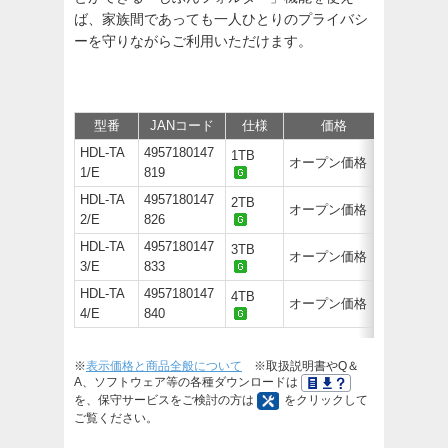
ば、家族間であっても一人ひとりのプライバシ
ーを守りながらご利用いただけます。
型番
JANコード
仕様
価格
サポート/
HDL-TA
4957180147
1TB
オープン価格
1/E
819
HDL-TA
4957180147
2TB
オープン価格
2/E
826
HDL-TA
4957180147
3TB
オープン価格
3/E
833
HDL-TA
4957180147
4TB
オープン価格
4/E
840
※
表示価格と商品全般について
※取扱説明書やQ＆
A、ソフトウェア等の各種ダウンロードは
を、保守サービスをご検討の方は
をクリックして
ご覧ください。