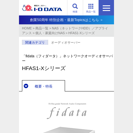
検索
商品一覧
創業50周年 特別企画・最新Topicsはこちら ＞
HOME
>
商品一覧
>
NAS（ネットワークHDD）／アプライ
アンス​
>
個人・家庭向けNAS
>
HFAS1-Xシリーズ
関連カテゴリ
オーディオサーバー
「fidata（フィダータ）」ネットワークオーディオサーバ
ー
HFAS1-Xシリーズ
概要・特長