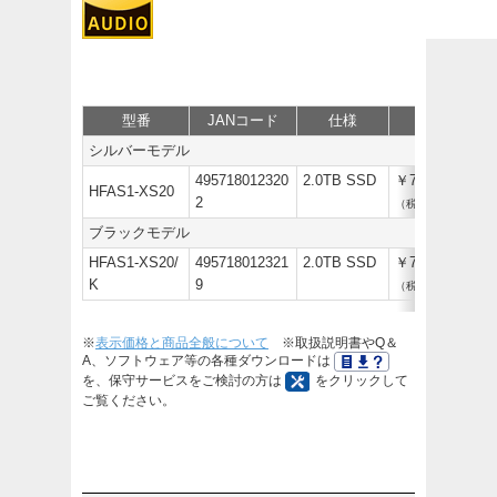
型番
JANコード
仕様
価格
シルバーモデル
495718012320
2.0TB SSD
￥712,800
HFAS1-XS20
2
（税抜￥648,000）
ブラックモデル
HFAS1-XS20/
495718012321
2.0TB SSD
￥712,800
K
9
（税抜￥648,000）
※
表示価格と商品全般について
※取扱説明書やQ＆
A、ソフトウェア等の各種ダウンロードは
を、保守サービスをご検討の方は
をクリックして
ご覧ください。