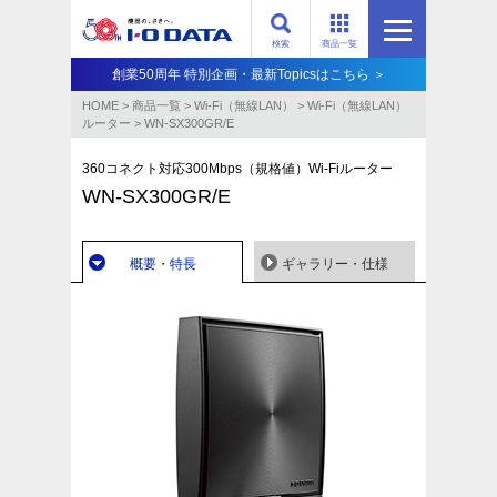
検索
商品一覧
創業50周年 特別企画・最新Topicsはこちら ＞
HOME
>
商品一覧
>
Wi-Fi（無線LAN）
>
Wi-Fi（無線LAN）
ルーター
>
WN-SX300GR/E
360コネクト対応300Mbps（規格値）Wi-Fiルーター
WN-SX300GR/E
概要・特長
ギャラリー・仕様