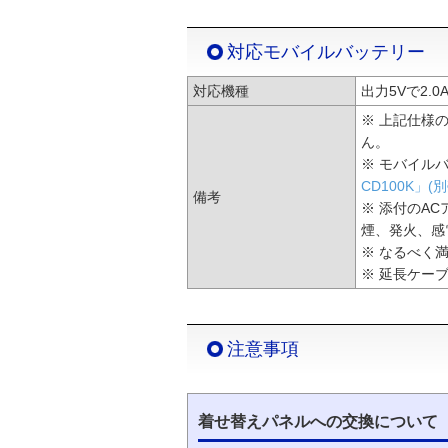
対応モバイルバッテリー
対応機種
出力5Vで2.
※ 上記仕様
ん。
※ モバイル
CD100K」(
備考
※ 添付のA
煙、発火、感
※ なるべく
※ 延長ケー
注意事項
着せ替えパネルへの交換について