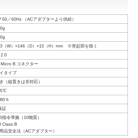
0V 50／60Hz （ACアダプターより供給）
0g
0g
43（W）×146（D）×15（H）mm ※突起部を除く
2.0
 Micro B コネクター
イタイプ
き（縦置きは非対応）
35℃
80％
保証
HS指令準拠（10物質）
 Class B
用品安全法（ACアダプター）