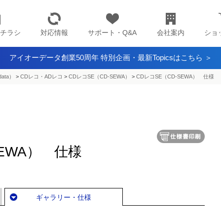
チラシ
対応情報
サポート・Q&A
会社案内
ショ
アイオーデータ創業50周年 特別企画・最新Topicsはこちら ＞
ata）
>
CDレコ・ADレコ
>
CDレコSE（CD-SEWA）
>
CDレコSE（CD-SEWA） 仕様
SEWA） 仕様
ギャラリー・仕様