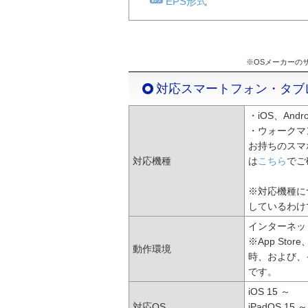
EPS形式
※OSメーカーの
対応スマートフォン・タブ
・iOS、An
・ウォークマ
お持ちのスマ
対応機種
は
こちら
でご
※対応機種に
しているわけ
インターネッ
※App Sto
動作環境
時、および、
です。
iOS 15 ～
対応OS
iPadOS 15 ～