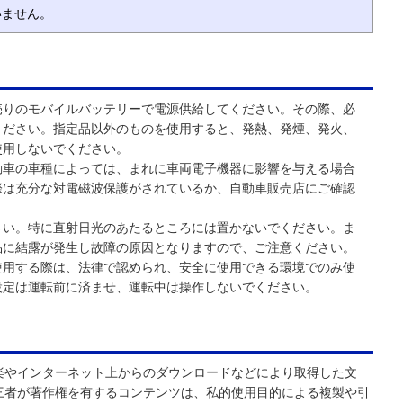
いません。
売りのモバイルバッテリーで電源供給してください。その際、必
ください。指定品以外のものを使用すると、発熱、発煙、発火、
使用しないでください。
動車の車種によっては、まれに車両電子機器に影響を与える場合
際は充分な対電磁波保護がされているか、自動車販売店にご確認
さい。特に直射日光のあたるところには置かないでください。ま
品に結露が発生し故障の原因となりますので、ご注意ください。
使用する際は、法律で認められ、安全に使用できる環境でのみ使
設定は運転前に済ませ、運転中は操作しないでください。
楽やインターネット上からのダウンロードなどにより取得した文
三者が著作権を有するコンテンツは、私的使用目的による複製や引