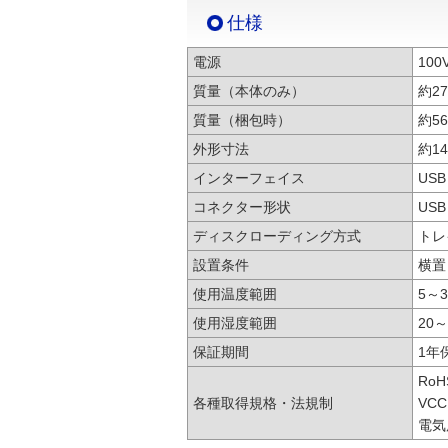
仕様
電源
10
質量（本体のみ）
約27
質量（梱包時）
約56
外形寸法
約1
インターフェイス
USB 
コネクター形状
USB
ディスクローディング方式
トレ
設置条件
横置
使用温度範囲
5～
使用湿度範囲
20～
保証期間
1年
Ro
各種取得規格・法規制
VCCI
電気