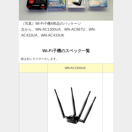
（写真）Wi-Fi子機4商品のパッケージ
左から、WN-AC1300UA、WN-AC867U、WN-
AC433UA、WN-AC433UK
Wi-Fi子機のスペック一覧
表は右にスクロールします。
WN-AC1300UA
WN-AC