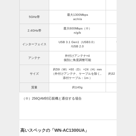
最大1300Mbps
最大867
5GHz帯
ac/n/a
ac/
最大600Mbps（※）
最大300
2.4GHz帯
n/g/b
n/g
USB 3.1 Gen1（USB3.0）
USB 3.1 Ge
インターフェイス
/USB 2.0
/USB
外付けアンテナ×4
内蔵アン
アンテナ
個別に角度調整可能
90
約59（W）×60（D）
×24（H）mm
サイズ
（外付けアンテナ、ケーブルを除く。
約32（W）×101（
添付ケーブル：1m ）
質量
約140g
約3
（※）256QAM対応親機と通信する場合
高いスペックの「WN-AC1300UA」