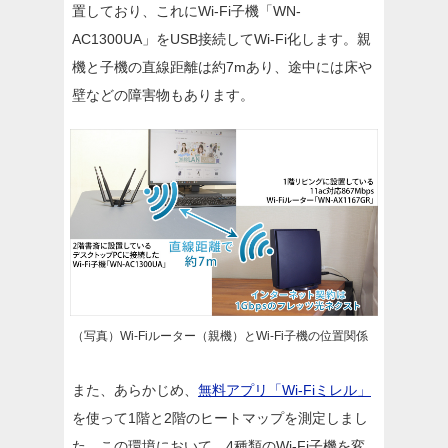
置しており、これにWi-Fi子機「WN-
AC1300UA」をUSB接続してWi-Fi化します。親
機と子機の直線距離は約7mあり、途中には床や
壁などの障害物もあります。
（写真）Wi-Fiルーター（親機）とWi-Fi子機の位置関係
また、あらかじめ、
無料アプリ「Wi-Fiミレル」
を使って1階と2階のヒートマップを測定しまし
た。この環境において、4種類のWi-Fi子機を変