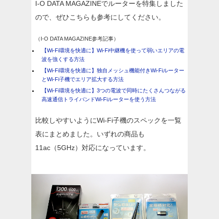
I-O DATA MAGAZINEでルーターを特集しました
ので、ぜひこちらも参考にしてください。
（I-O DATA MAGAZINE参考記事）
【Wi-Fi環境を快適に】Wi-Fi中継機を使って弱いエリアの電
波を強くする方法
【Wi-Fi環境を快適に】独自メッシュ機能付きWi-Fiルーター
とWi-Fi子機でエリア拡大する方法
【Wi-Fi環境を快適に】3つの電波で同時にたくさんつながる
高速通信トライバンドWi-Fiルーターを使う方法
比較しやすいようにWi-Fi子機のスペックを一覧
表にまとめました。いずれの商品も
11ac（5GHz）対応になっています。