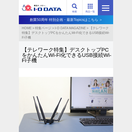
検索
商品一覧
創業50周年 特別企画・最新Topicsはこちら ＞
HOME
>
特集ページ
>
I-O DATA MAGAZINE
>
【テレワーク
特集】デスクトップPCをかんたんWi-Fi化できるUSB接続Wi-
Fi子機
【テレワーク特集】デスクトップPC
をかんたんWi-Fi化できるUSB接続Wi-
Fi子機