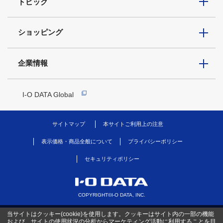
トピック
ショッピング
企業情報
I-O DATA Global
サイトマップ
本サイトご利用上の注意
表示価格・商品全般について
プライバシーポリシー
セキュリティポリシー
COPYRIGHT©I-O DATA, INC.
当サイトはクッキー(cookie)を使用します。クッキーはサイト内の一部の機能
および、サイトの使用状況の分析からマーケティング活動に利用することを目