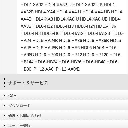
HDL4-XA32 HDL4-XA32-U HDL4-XA32-UB HDL4-
XA32B HDL4-XA4 HDL4-XA4-U HDL4-XA4-UB HDL4-
XA4B HDL4-XA8 HDL4-XA8-U HDL4-XA8-UB HDL4-
XA8B HDL6-H12 HDL6-H18 HDL6-H24 HDL6-H36
HDL6-H48 HDL6-H6 HDL6-HA12 HDL6-HA12B HDL6-
HA24 HDL6-HA24B HDL6-HA36 HDL6-HA36B HDL6-
HA48 HDL6-HA48B HDL6-HA6 HDL6-HA6B HDL6-
HA96B HDL6-HB06 HDL6-HB12 HDL6-HB120 HDL6-
HB144 HDL6-HB24 HDL6-HB36 HDL6-HB48 HDL6-
HB96 IPHL2-AA0 IPHL2-AA0/E
サポート＆サービス
Q&A
ダウンロード
修理・お問い合わせ
ユーザー登録